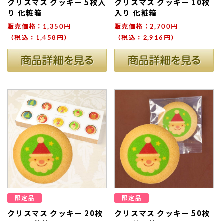
クリスマス クッキー 5枚入
クリスマス クッキー 10枚
り 化粧箱
入り 化粧箱
販売価格：1,350円
販売価格：2,700円
（税込：1,458円）
（税込：2,916円）
ない
退職・異動の挨拶におすすめのお菓子ギ
もらって
は？
フト5選
失敗しな
限定品
限定品
クリスマス クッキー 20枚
クリスマス クッキー 50枚