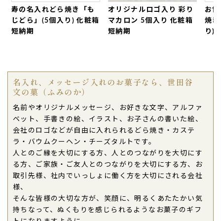
寿の名入れどら焼き「も
オリジナルロゴ入り 彩り
お世
じどら」(5個入り) 化粧箱
マカロン 5個入り 化粧箱
焼き
短納期
短納期
り)
名入れ、メッセージ入れのお菓子なら、世田谷
文の菓（ふみのか）
名前やオリジナルメッセージ、お好きな文字、アルファ
ベット、手書きの絵、イラスト、お子さんの書いた絵、
会社のロゴなどが自由に入れられるどら焼き・カステ
ラ・バウムクーヘン・チーズタルトです。
人とのご縁を大切にする方、人とのつながりを大切にす
る方、ご家族・ご友人とのつながりを大切にする方、お
取引先様、社内でいっしょに働く方を大切にされる会社
様、
そんな皆様の大切な方が、笑顔に、明るくあたたかい気
持ちなって、ぬくもりを感じられるようなお菓子のギフ