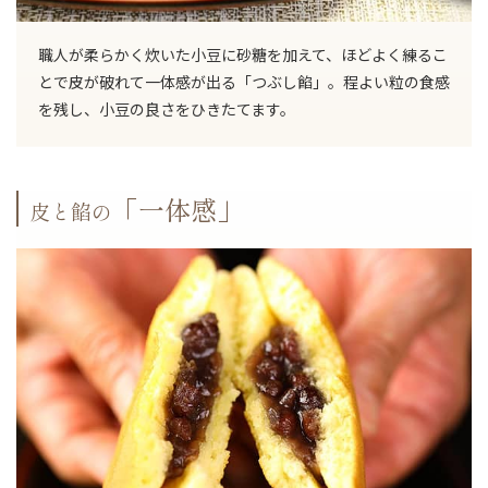
職人が柔らかく炊いた小豆に砂糖を加えて、ほどよく練るこ
お買い物を続ける
とで皮が破れて一体感が出る「つぶし餡」。程よい粒の食感
を残し、小豆の良さをひきたてます。
「一体感」
皮と餡の