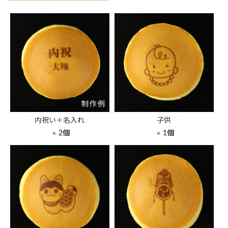
内祝い＋名入れ
子供
2個
1個