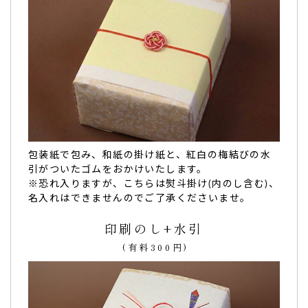
とても可愛く、名入れは特別感がありました。
配った親戚の
反応もとてもよかったです！
（購入者様）
ご購入頂いた商品：
お宮参り 名入れどら焼き(3個入り)
娘のお宮参りに。デザインも娘の名前入りで家族
包装紙で包み、和紙の掛け紙と、紅白の梅結びの水
にも好評でした！
引がついたゴムをおかけいたします。
※恐れ入りますが、こちらは熨斗掛け(内のし含む)、
娘のお宮参りの後、家族で食事をする際に皆で食べました。
名入れはできませんのでご了承くださいませ。
注文〜到着までもスムーズで、味も美味しく、
デザインも娘
の名前入りで家族にも好評でした！
印刷のし+水引
また機会があったら利用したいです。ありがとうございまし
(有料300円)
た。（はせがわ様）
ご購入頂いた商品：
お宮参り 名入れどら焼き(10個入り)