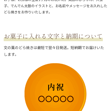
お子様、お孫様の生後1ヶ月のお祝いに。笑顔の赤ちゃん、犬張
子、でんでん太鼓のイラストと、お名前やメッセージをお入れした
どら焼きをお作りいたします。
お菓子に入れる文字と納期について
文の菓のどら焼きは最短で翌々日発送。短納期でお届けいた
します。
ない
退職・異動の挨拶におすすめのお菓子ギ
もらって
は？
フト5選
失敗しな