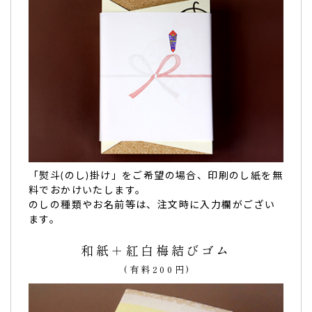
名前入りと可愛いこま犬柄など、本当に可愛くてと
ても喜んで頂けました。
お宮参りの記念に送りました。名前入りと可愛いこま犬柄な
ど、本当に可愛くてとても喜んで頂けました。本当に素敵な
贈り物が出来て良かったです。おすすめです。（購入者様）
「熨斗(のし)掛け」をご希望の場合、印刷のし紙を無
ご購入頂いた商品：
お宮参り 名入れどら焼き(10個入り)
料でおかけいたします。
のしの種類やお名前等は、注文時に入力欄がござい
ます。
和紙＋紅白梅結びゴム
(有料200円)
配った親戚の反応もとてもよかったです！