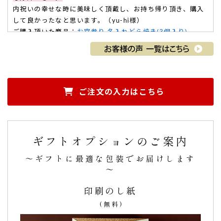
内祝いの幸せな時に美味しく頂戴し、お持ち帰り頂き、購入
して良かったなと思います。（yu-hi様）
ご購入頂いた商品：
お宮参り 名入れどら焼き(3個入り)
ご注文の入力はこちら
孫のお祝い返し。名前を入れてもらえてとても良か
ったです。絵柄もかわいくて…
ギフトオプションのご案内
孫のお祝い返し
に購入しました。
名前を入れてもらえてとても良かった
です。
～ギフトに最適な包装でお届けします
また、
絵柄もかわいくて、とても良かった
です。
～
差し上げた方から、
「すぐには食べられないほどかわいいで
す。」「がわがしとっりしていて」
と感想をいただきまし
印刷のし紙
た。（購入者様）
(無料)
ご購入頂いた商品：
お宮参り 名入れどら焼き(5個入り)