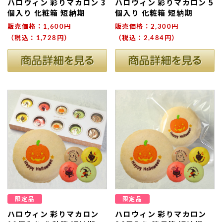
ハロウィン 彩りマカロン 3
ハロウィン 彩りマカロン 5
個入り 化粧箱 短納期
個入り 化粧箱 短納期
販売価格：1,600円
販売価格：2,300円
（税込：1,728円）
（税込：2,484円）
ない
退職・異動の挨拶におすすめのお菓子ギ
もらって
は？
フト5選
失敗しな
限定品
限定品
ハロウィン 彩りマカロン
ハロウィン 彩りマカロン