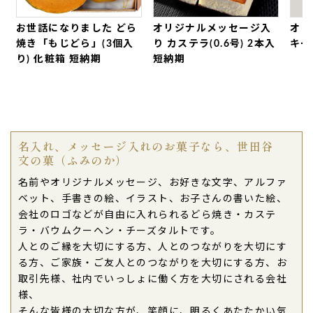
お世話になりました どら
オリジナルメッセージ入
オリ
焼き「もじどら」(3個入
り カステラ(0.6号) 2本入
キー
り) 化粧箱 短納期
短納期
名入れ、メッセージ入れのお菓子なら、世田谷
文の菓（ふみのか）
名前やオリジナルメッセージ、お好きな文字、アルファ
ベット、手書きの絵、イラスト、お子さんの書いた絵、
会社のロゴなどが自由に入れられるどら焼き・カステ
ラ・バウムクーヘン・チーズタルトです。
人とのご縁を大切にする方、人とのつながりを大切にす
る方、ご家族・ご友人とのつながりを大切にする方、お
取引先様、社内でいっしょに働く方を大切にされる会社
様、
そんな皆様の大切な方が、笑顔に、明るくあたたかい気