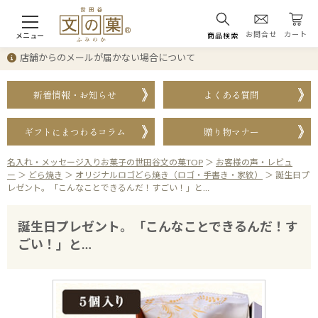
お問合せ
カート
メニュー
商品検索
店舗からのメールが届かない場合について
新着情報・お知らせ
よくある質問
ギフトにまつわるコラム
贈り物マナー
名入れ・メッセージ入りお菓子の世田谷文の菓TOP
＞
お客様の声・レビュ
ー
＞
どら焼き
＞
オリジナルロゴどら焼き（ロゴ・手書き・家紋）
＞
誕生日プ
レゼント。「こんなことできるんだ！すごい！」と…
誕生日プレゼント。「こんなことできるんだ！す
ごい！」と…