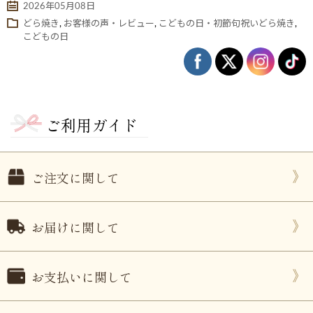
2026年05月08日
どら焼き
,
お客様の声・レビュー
,
こどもの日・初節句祝いどら焼き
,
こどもの日
ご利用ガイド
ご注文に関して
ない
退職・異動の挨拶におすすめのお菓子ギ
もらって
は？
フト5選
失敗しな
お届けに関して
お支払いに関して