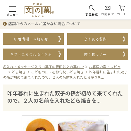
お問合せ
カート
メニュー
商品検索
店舗からのメールが届かない場合について
新着情報・お知らせ
よくある質問
ギフトにまつわるコラム
贈り物マナー
名入れ・メッセージ入りお菓子の世田谷文の菓TOP
＞
お客様の声・レビュ
ー
＞
どら焼き
＞
こどもの日・初節句祝いどら焼き
＞
昨年暮れに生まれた双子
の孫が初めて来てくれたので、２人の名前を入れたどら焼きを…
昨年暮れに生まれた双子の孫が初めて来てくれた
ので、２人の名前を入れたどら焼きを…