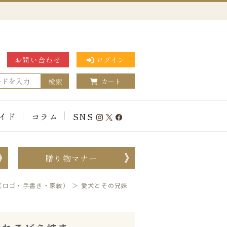
お問い合わせ
ログイン
検索
カート
イド
コラム
SNS
贈り物マナー
（ロゴ・手書き・家紋）
＞
愛犬とその兄妹