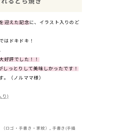
なれるどら焼き
を迎えた記念
に、イラスト入りのど
ではドキドキ！
。
大好評でした！！
がしっとりして美味しかったです！
す。（ノルママ様）
り)
き（ロゴ・手書き・家紋）
,
手書き(手描