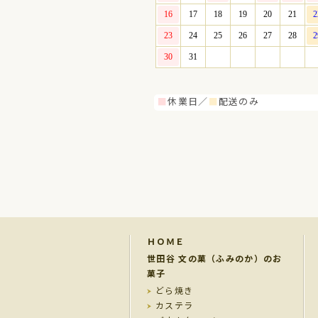
■
休業日／
■
配送のみ
ＨＯＭＥ
世田谷 文の菓（ふみのか）のお
菓子
どら焼き
カステラ