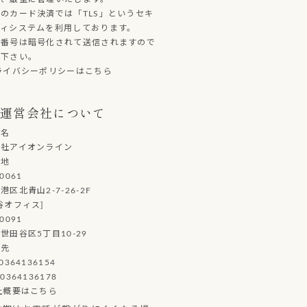
のカード決済では「TLS」というセキ
ティシステムを利用しております。
ド番号は暗号化されて送信されますので
心下さい。
ライバシーポリシーはこちら
運営会社について
社名
会社アイオンライン
在地
0061
港区北青山2-7-26-2F
谷オフィス]
0091
世田谷区5丁目10-29
絡先
0364136154
0364136178
社概要はこちら