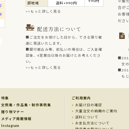
990円
※繁
部地域
送料+990円
合が
>>もっと詳しく見る
お客
ださ
配送方法について
■ご注文をお受けした日から、できる限り敏
速に発送いたします。
■銀行振込み等、前払いの場合は、ご入金確
認後、4営業日以降のお届けとお考えくださ
■20
い。
文の菓
>>もっと詳しく見る
■20
もじど
特集
ご利用案内
文例集・作品集・制作事例集
お届け日の確認
大量注文の納期のご案内
贈り物マナー
送料について
メディア掲載情報
お支払方法について
Instagram