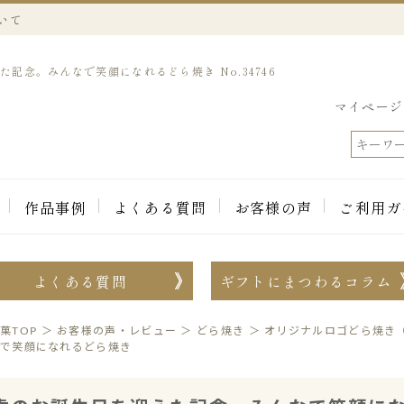
いて
記念。みんなで笑顔になれるどら焼き No.34746
マイページ
作品事例
よくある質問
お客様の声
ご利用ガ
よくある質問
ギフトにまつわるコラム
菓TOP
＞
お客様の声・レビュー
＞
どら焼き
＞
オリジナルロゴどら焼き
なで笑顔になれるどら焼き