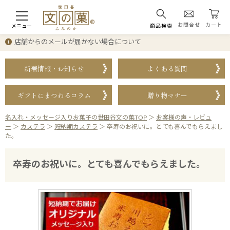
お問合せ
カート
メニュー
商品検索
店舗からのメールが届かない場合について
新着情報・お知らせ
よくある質問
ギフトにまつわるコラム
贈り物マナー
名入れ・メッセージ入りお菓子の世田谷文の菓TOP
＞
お客様の声・レビュ
ー
＞
カステラ
＞
短納期カステラ
＞
卒寿のお祝いに。とても喜んでもらえまし
た。
卒寿のお祝いに。とても喜んでもらえました。