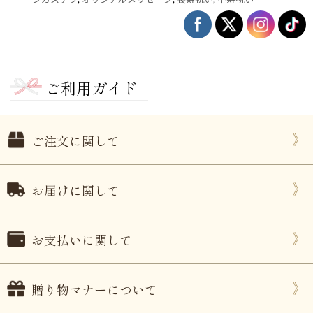
ージカステラ
,
オリジナルメッセージ
,
長寿祝い
,
卒寿祝い
ご利用ガイド
ご注文に関して
ない
退職・異動の挨拶におすすめのお菓子ギ
もらって
お届けに関して
は？
フト5選
失敗しな
お支払いに関して
贈り物マナーについて