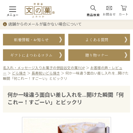
お問合せ
カート
メニュー
商品検索
店舗からのメールが届かない場合について
新着情報・お知らせ
よくある質問
ギフトにまつわるコラム
贈り物マナー
名入れ・メッセージ入りお菓子の世田谷文の菓TOP
＞
お客様の声・レビュ
ー
＞
どら焼き
＞
長寿祝いどら焼き
＞
何か一味違う面白い差し入れを…開けた
瞬間「何これー！すごーい」とビックリ
何か一味違う面白い差し入れを…開けた瞬間「何
これー！すごーい」とビックリ