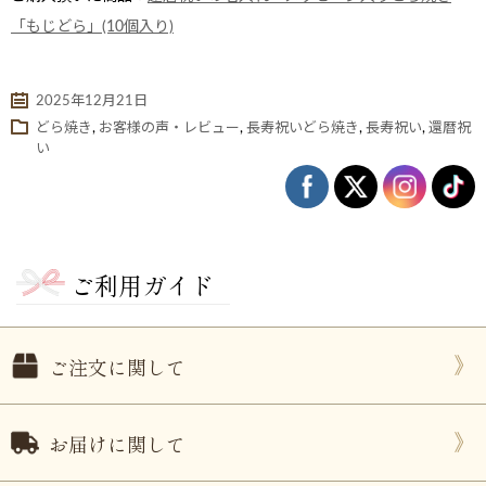
「もじどら」(10個入り)
2025年12月21日
どら焼き
,
お客様の声・レビュー
,
長寿祝いどら焼き
,
長寿祝い
,
還暦祝
い
ご利用ガイド
ない
退職・異動の挨拶におすすめのお菓子ギ
もらって
は？
フト5選
失敗しな
ご注文に関して
お届けに関して