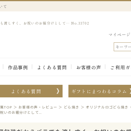
いて
渡しすく、お祝いのお裾分けとして… No.33702
マイページ
作品事例
よくある質問
お客様の声
ご利用ガ
よくある質問
ギフトにまつわるコラム
菓TOP
＞
お客様の声・レビュー
＞
どら焼き
＞
オリジナルロゴどら焼き
祝いのお裾分けとして…