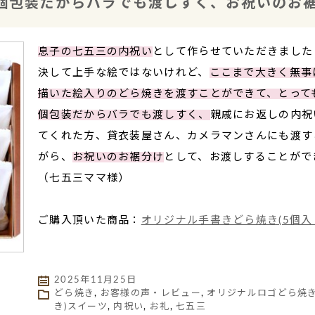
個包装だからバラでも渡しすく、お祝いのお裾
息子の七五三の内祝い
として作らせていただきました
決して上手な絵ではないけれど、
ここまで大きく無事
描いた絵入りのどら焼きを渡すことができて、とって
個包装だからバラでも渡しすく、
親戚にお返しの内祝
てくれた方、貸衣装屋さん、カメラマンさんにも渡す
がら、
お祝いのお裾分け
として、お渡しすることがで
（七五三ママ様）
ご購入頂いた商品：
オリジナル手書きどら焼き(5個入
2025年11月25日
どら焼き
,
お客様の声・レビュー
,
オリジナルロゴどら焼
き)スイーツ
,
内祝い
,
お礼
,
七五三