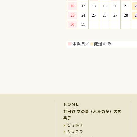
■
休業日／
■
配送のみ
ＨＯＭＥ
世田谷 文の菓（ふみのか）のお
菓子
どら焼き
カステラ