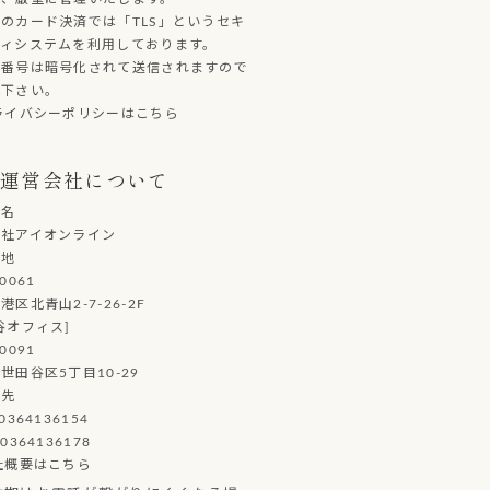
のカード決済では「TLS」というセキ
ティシステムを利用しております。
ド番号は暗号化されて送信されますので
心下さい。
ライバシーポリシーはこちら
運営会社について
社名
会社アイオンライン
在地
0061
港区北青山2-7-26-2F
谷オフィス]
0091
世田谷区5丁目10-29
絡先
0364136154
0364136178
社概要はこちら