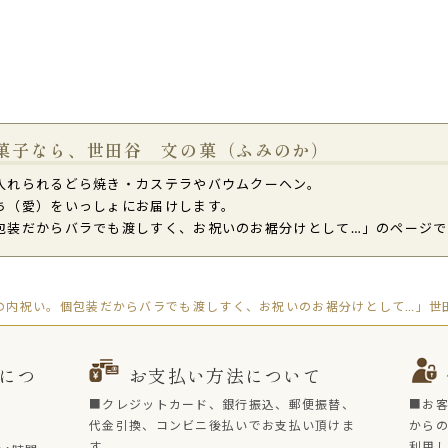
菓子なら、世田谷 文の菓（ふみのか）
入れられるどら焼き・カステラやバウムクーヘン。
ち（愛）をいっしょにお届けします。
包装だからバラでも渡しすく、お祝いのお裾分けとして…」のページで
の内祝い。個包装だからバラでも渡しすく、お祝いのお裾分けとして…」世田
につ
お支払い方法について
■クレジットカード、銀行振込、郵便振替、
■お
代金引換、コンビニ後払いでお支払い頂けま
からの
す。
利用