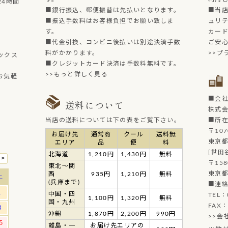
4時間
■銀行振込、郵便振替は先払いとなります。
■当店
■振込手数料はお客様負担でお願い致しま
ュリ
す。
カー
■代金引換、コンビニ後払いは別途決済手数
ご安
料がかかります。
>>プ
ックス
■クレジットカード決済は手数料無料です。
>>もっと詳しく見る
お気軽
■会
送料について
株式
当店の送料については下の表をご覧下さい。
■所
〒107
お届け先
通常商
クール
送料無
東京都
エリア
品
便
料
[世田
北海道
1,210円
1,430円
無料
〒158
東北～関
東京都
西
935円
1,210円
無料
(兵庫まで)
■連
中国・四
TEL：
1,100円
1,320円
無料
国・九州
FAX：
沖縄
1,870円
2,200円
990円
>>会
離島・一
お届け先エリアの