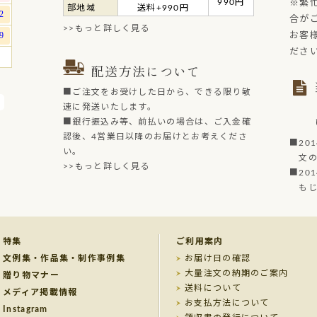
990円
※繁
部地域
送料+990円
合が
>>もっと詳しく見る
お客
ださ
配送方法について
■ご注文をお受けした日から、できる限り敏
速に発送いたします。
■銀行振込み等、前払いの場合は、ご入金確
認後、4営業日以降のお届けとお考えくださ
■20
い。
文の菓
>>もっと詳しく見る
■20
もじど
特集
ご利用案内
文例集・作品集・制作事例集
お届け日の確認
大量注文の納期のご案内
贈り物マナー
送料について
メディア掲載情報
お支払方法について
Instagram