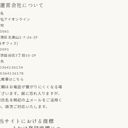
運営会社について
社名
会社アイオンライン
在地
0061
港区北青山2-7-26-2F
谷オフィス]
0091
世田谷区5丁目10-29
絡先
0364136154
0364136178
社概要はこちら
忙期はお電話が繋がりにくくなる場
ございます。誠に恐れ入りますが、
様氏名を明記の上メールをご活用く
い。順次ご対応いたします。
当サイトにおける商標
または登録商標につ