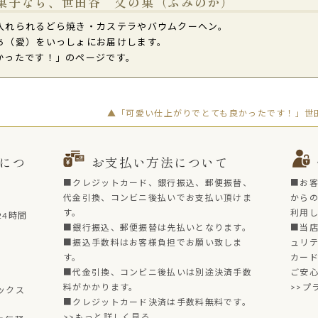
菓子なら、世田谷 文の菓（ふみのか）
入れられるどら焼き・カステラやバウムクーヘン。
ち（愛）をいっしょにお届けします。
かったです！」のページです。
▲「可愛い仕上がりでとても良かったです！」世田
につ
お支払い方法について
■クレジットカード、銀行振込、郵便振替、
■お
代金引換、コンビニ後払いでお支払い頂けま
からの
す。
利用
4時間
■銀行振込、郵便振替は先払いとなります。
■当店
■振込手数料はお客様負担でお願い致しま
ュリ
す。
カー
■代金引換、コンビニ後払いは別途決済手数
ご安
料がかかります。
>>プ
ックス
■クレジットカード決済は手数料無料です。
>>もっと詳しく見る