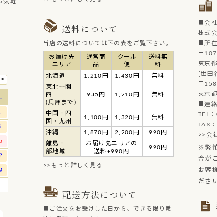
お気軽
■会
送料について
株式
当店の送料については下の表をご覧下さい。
■所
〒107
お届け先
通常商
クール
送料無
東京都
エリア
品
便
料
[世田
北海道
1,210円
1,430円
無料
〒158
東北～関
東京都
西
935円
1,210円
無料
(兵庫まで)
■連
中国・四
TEL：
1,100円
1,320円
無料
国・九州
FAX：
沖縄
1,870円
2,200円
990円
>>会
離島・一
お届け先エリアの
990円
※繁
部地域
送料+990円
合が
>>もっと詳しく見る
お客
ださ
配送方法について
■ご注文をお受けした日から、できる限り敏