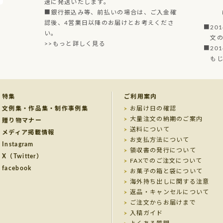
速に発送いたします。
■銀行振込み等、前払いの場合は、ご入金確
認後、4営業日以降のお届けとお考えくださ
■20
い。
文の菓
>>もっと詳しく見る
■20
もじど
特集
ご利用案内
文例集・作品集・制作事例集
お届け日の確認
大量注文の納期のご案内
贈り物マナー
送料について
メディア掲載情報
お支払方法について
Instagram
領収書の発行について
X（Twitter）
FAXでのご注文について
facebook
お菓子の箱と袋について
海外持ち出しに関する注意
返品・キャンセルについて
ご注文からお届けまで
入稿ガイド