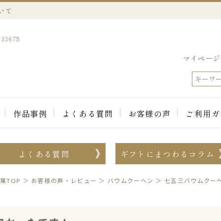
いて
3675
マイページ
作品事例
よくある質問
お客様の声
ご利用ガ
よくある質問
ギフトにまつわるコラム
菓TOP
＞
お客様の声・レビュー
＞
バウムクーヘン
＞
七五三バウムクー