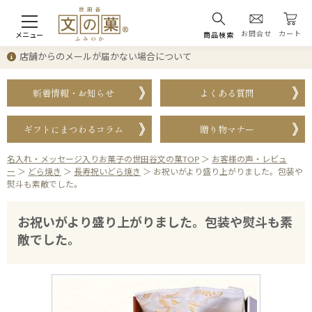
お問合せ
カート
メニュー
商品検索
店舗からのメールが届かない場合について
新着情報・お知らせ
よくある質問
ギフトにまつわるコラム
贈り物マナー
名入れ・メッセージ入りお菓子の世田谷文の菓TOP
＞
お客様の声・レビュ
ー
＞
どら焼き
＞
長寿祝いどら焼き
＞
お祝いがより盛り上がりました。包装や
熨斗も素敵でした。
お祝いがより盛り上がりました。包装や熨斗も素
敵でした。