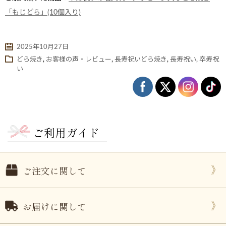
「もじどら」(10個入り)
2025年10月27日
どら焼き
,
お客様の声・レビュー
,
長寿祝いどら焼き
,
長寿祝い
,
卒寿祝
い
ご利用ガイド
ない
退職・異動の挨拶におすすめのお菓子ギ
もらって
は？
フト5選
失敗しな
ご注文に関して
お届けに関して