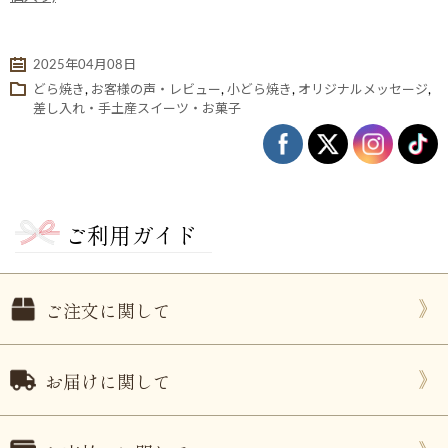
2025年04月08日
どら焼き
,
お客様の声・レビュー
,
小どら焼き
,
オリジナルメッセージ
,
差し入れ・手土産スイーツ・お菓子
ご利用ガイド
ない
退職・異動の挨拶におすすめのお菓子ギ
もらって
は？
フト5選
失敗しな
ご注文に関して
お届けに関して