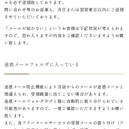
ルを必ず送信致しております。
問い合わせ等のお返事も、当日または翌営業日以内にご返信
させていただいております。
「メールが届かない」というお客様は下記状況が考えられま
すので、恐れ入りますが内容をご確認くださいますようお願
い致します。
迷惑メールフォルダに入っている
ない
退職・異動の挨拶におすすめのお菓子ギ
もらって
は？
フト5選
失敗しな
迷惑メール防止機能により当店からのメールが迷惑メールと
間違えられ、受信画面に出てこない場合があります。
迷惑メールフォルダやゴミ箱に自動的に振り分けられている
可能性がありますので、一度ご確認いただきますようお願い
致します。
また、各フリーメールサービスの受信メールの振り分け（フ