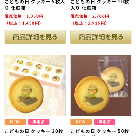
こどもの日 クッキー 5枚入
こどもの日 クッキー 10枚
り 化粧箱
入り 化粧箱
販売価格：1,350円
販売価格：2,700円
（税込：1,458円）
（税込：2,916円）
ない
退職・異動の挨拶におすすめのお菓子ギ
もらって
は？
フト5選
失敗しな
NEW
限定品
NEW
限定品
こどもの日 クッキー 20枚
こどもの日 クッキー 50枚