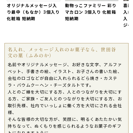
オリジナルメッセージ入
動物っこファミリー 彩り
喜寿
り最中（もなか）3個入り
マカロン 3個入り 化粧箱
入れ 
化粧箱 短納期
短納期
入り
ジー
名入れ、メッセージ入れのお菓子なら、世田谷
文の菓（ふみのか）
名前やオリジナルメッセージ、お好きな文字、アルファ
ベット、手書きの絵、イラスト、お子さんの書いた絵、
会社のロゴなどが自由に入れられるどら焼き・カステ
ラ・バウムクーヘン・チーズタルトです。
人とのご縁を大切にする方、人とのつながりを大切にす
る方、ご家族・ご友人とのつながりを大切にする方、お
取引先様、社内でいっしょに働く方を大切にされる会社
様、
そんな皆様の大切な方が、笑顔に、明るくあたたかい気
持ちなって、ぬくもりを感じられるようなお菓子のギフ