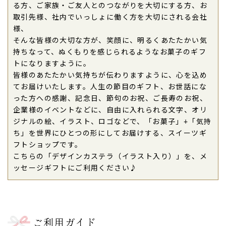
2026年07月15日
る方、ご家族・ご友人とのつながりを大切にする方、お
上品な名前入り、文章も入れられ、とても喜ばれま
取引先様、社内でいっしょに働く方を大切にされる会社
した。また注文します。（購入者様）
様、
そんな皆様の大切な方が、笑顔に、明るくあたたかい気
ご購入頂いた商品：
ハート模様 オリジナル メッセ
持ちなって、ぬくもりを感じられるようなお菓子のギフ
ージ入りカステラ（1本入り）
トになりますように。
皆様のあたたかい気持ちが伝わりますように、心を込め
2026年06月26日
てお届けいたします。人生の節目のギフト、お世話にな
出張中に誕生日を迎える大好きな彼氏に
誕生日ケー
った方への感謝、記念日、節句のお祝、ご長寿のお祝、
キを当日にあげたかったけど、生クリームのものは
企業様のイベントなどに、自由に入れられる文字、オリ
ビジネスホテルに届けるのは迷惑がかかるので焼き
ジナルの絵、イラスト、ロゴなどで、「お菓子」+「気持
菓子を検討したところ、メッセージを入れられるこ
ち」を世界にひとつの形にしてお届けする、スイーツギ
ちらのカステラを見つけて「これや！」と思いまし
フトショップです。
た。
こちらの「デザインカステラ（イラスト入り）」を、メ
彼氏は筋トレが好きなので
カロリーも洋菓子より大
ッセージギフトにご利用ください♪
幅に抑えられる
し、食いしん坊なので大きなカステ
ラは喜ぶと思いました。
数日後に
テレビ電話が来て「あのカステラふわふわ
でむっちゃくちゃ美味しかった！！！」と思ったよ
ご利用ガイド