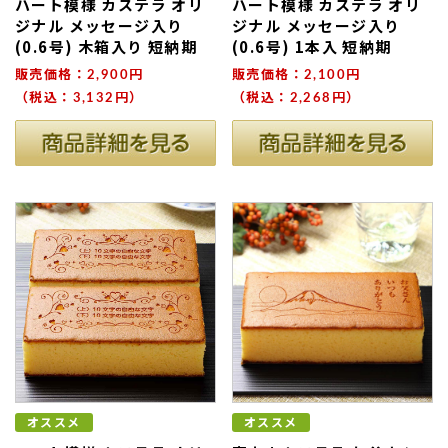
ハート模様 カステラ オリ
ハート模様 カステラ オリ
ジナル メッセージ入り
ジナル メッセージ入り
(0.6号) 木箱入り 短納期
(0.6号) 1本入 短納期
販売価格：2,900円
販売価格：2,100円
（税込：3,132円）
（税込：2,268円）
ない
退職・異動の挨拶におすすめのお菓子ギ
もらって
は？
フト5選
失敗しな
オススメ
オススメ