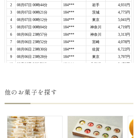
ありがとうございました。（りるのえ様）
ご購入頂いた商品：
オリジナルメッセージカステラ
ハート模様(0.6号/1本入り)
2026年08月01日
義父の米寿記念
で利用しました。
「バームクーヘン」を親戚全員に、「カステラ」は
義父と義母に。
メッセージ入りのお菓子はインパクトがあり、開け
た時に大盛り上がり！
味もしっかり美味しくて、
こちらで頼んで良かった
です。
他のお菓子を探す
ありがとうございました。（ゆう様）
ご購入頂いた商品：
オリジナル名入れ・メッセージ
入れ小バウムクーヘン(グリーン・エンブレム風/5
個入り)
オリジナルメッセージカステラ
ハート模様(0.6号/1本入り/木箱入り)