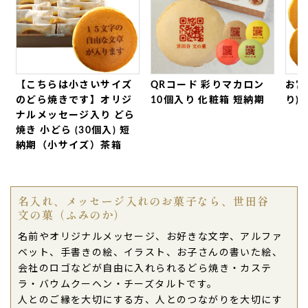
2026年07月24日
母の三回忌法要で返礼品
として利用させて頂きまし
た。
先様からも
洒落たお返しと喜ばれました。
【こちらは小さいサイズ
QRコード 彩りマカロン
お宮
カステラも美味しかった
です。（サラン様）
のどら焼きです】オリジ
10個入り 化粧箱 短納期
り)
ご購入頂いた商品：
オリジナルメッセージカステラ
ナルメッセージ入り どら
ハート模様(0.6号/1本入り/木箱入り)
焼き 小どら (30個入) 短
納期（小サイズ）茶箱
2026年07月21日
今回はお渡し先が
お誕生日
の方でカステラにハッピ
ーバースデーの文字を入れて頂きました。
名入れ、メッセージ入れのお菓子なら、世田谷
先方の方から後日お電話を頂き大変喜ばれました。
文の菓（ふみのか）
ちょっとした気遣いができましたのでまたご利用さ
名前やオリジナルメッセージ、お好きな文字、アルファ
せて頂きます。（おけちゃん様）
ベット、手書きの絵、イラスト、お子さんの書いた絵、
ご購入頂いた商品：
ハート模様 オリジナル メッセ
会社のロゴなどが自由に入れられるどら焼き・カステ
ージ入りカステラ（1本入り）
ラ・バウムクーヘン・チーズタルトです。
人とのご縁を大切にする方、人とのつながりを大切にす