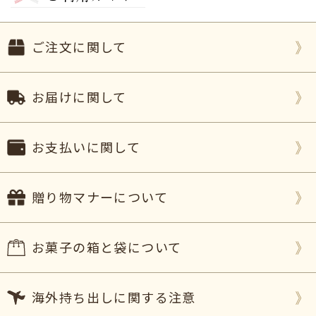
り喜んでいたし、普段ケータイで写真など撮らない
彼なのですが、私のメッセージ入りのカステラの写
真を送ってきてくれていてキュン♪としました！
ご注文に関して
私も食べてみたいし、家族の誕生日や色んな友達に
これから活用させてもらいたいと思います！（セロ
ーム様）
お届けに関して
ご購入頂いた商品：
オリジナルメッセージカステラ
ハート模様(0.6号/1本入り)
お支払いに関して
2026年06月25日
じぃじにお願いしたいこと（入れ歯を作り直してほ
しい、植栽を手入れしてほしい等）がある時、孫か
贈り物マナーについて
らのお願いとして
こちらのカステラを利用させて頂
いてます。
お菓子の箱と袋について
ばぁばの頼みは聞かない頑固者なのに、
大好きなカ
ステラに孫のお願いが書いてあると、不思議なこと
に、聞いてくれるんです！
海外持ち出しに関する注意
言葉の力ってスゴイですね。
（まこたろう様）