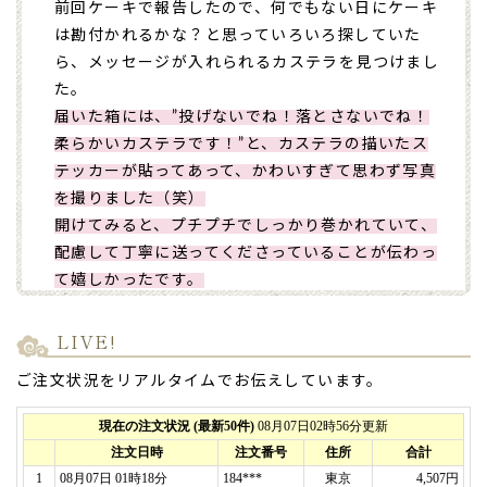
前回ケーキで報告したので、何でもない日にケーキ
は勘付かれるかな？と思っていろいろ探していた
ら、メッセージが入れられるカステラを見つけまし
た。
届いた箱には、”投げないでね！落とさないでね！
柔らかいカステラです！”と、カステラの描いたス
テッカーが貼ってあって、かわいすぎて思わず写真
を撮りました（笑）
開けてみると、プチプチでしっかり巻かれていて、
配慮して丁寧に送ってくださっていることが伝わっ
て嬉しかったです。
開けるまで中身が全く見えない包装だったので、ど
うなっているのかワクワクしました。
LIVE!
とてもかわいく仕上がっていて、喜んでもらえてよ
ご注文状況をリアルタイムでお伝えしています。
かったです。
甘くて優しい味でふわふわ
で、とても美味しかった
です。
素敵な思い出になりました◡̈