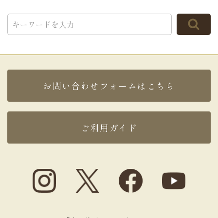
くり味わいたいと持ち帰りました。
素敵なものをありがとうございました。（ポチャッ
コ様）
ご購入頂いた商品：
ハート模様 オリジナル メッセ
ージ入りカステラ（1本入り）
2026年05月08日
お問い合わせフォームはこちら
名前入りカステラ大変喜ばれていました。
期日通りの配送
ありがとうございました。
また機会があれば是非宜しくお願いしたいです。
（太田様）
ご利用ガイド
ご購入頂いた商品：
オリジナルメッセージカステラ
ハート模様(0.6号/1本入り/木箱入り)