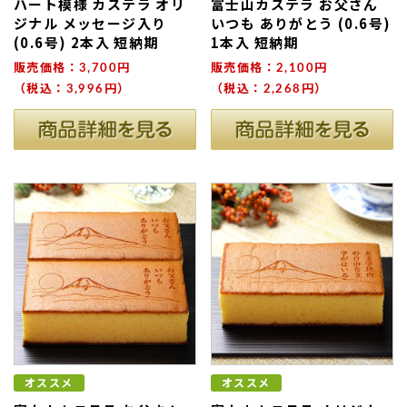
ハート模様 カステラ オリ
富士山カステラ お父さん
ジナル メッセージ入り
いつも ありがとう (0.6号)
(0.6号) 2本入 短納期
1本入 短納期
販売価格：3,700円
販売価格：2,100円
（税込：3,996円）
（税込：2,268円）
オススメ
オススメ