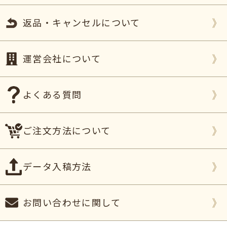
ご購入頂いた商品：
オリジナルメッセージカステラ
(0.6号/1本入り)
返品・キャンセルについて
2026年05月29日
今回、
父の誕生日と父の日の贈り物として
ご購入さ
運営会社について
せていただきました。
父に渡すと
すごく喜んでもらえて毎日１切れずつ嬉
しそうに食べています！
よくある質問
また、機会があれば 再購入しようと思います！
（如月様）
ご購入頂いた商品：
オリジナルメッセージカステラ
ご注文方法について
(0.6号/1本入り)
2026年05月17日
データ入稿方法
両親の金婚式
のお祝いの席でプレゼントしました。
こんなスゴイことができるの！とビックリすると同
お問い合わせに関して
時に涙を浮かべて喜んでいました。
TOP
いつも甘味は孫にあげる両親も、これは2人でゆっ