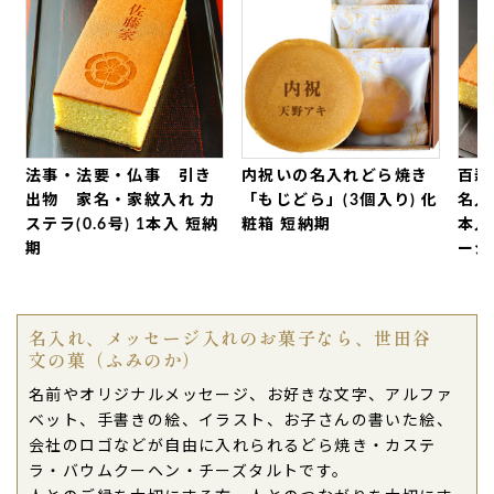
て、みんなとても喜んでくれました！（ゆなママ
様）
ご購入頂いた商品：
オリジナル手書き(手描き)カス
テラ(0.6号/1本入り)
2026年04月18日
法事・法要・仏事 引き
内祝いの名入れどら焼き
百寿
旅行中でのサプライズ
で使用したいものだったの
出物 家名・家紋入れ カ
「もじどら」(3個入り) 化
名入れ
で、常温で保存できるカステラを選びました。
ステラ(0.6号) 1本入 短納
粧箱 短納期
本入
サプライズは無事成功しました！
期
ージ
カステラもとても美味しく満足です！
]
また機会がありましたら、利用させていただきま
す！（みなむ様）
名入れ、メッセージ入れのお菓子なら、世田谷
ご購入頂いた商品：
オリジナル手書き(手描き)カス
文の菓（ふみのか）
テラ(0.6号/1本入り)
名前やオリジナルメッセージ、お好きな文字、アルファ
ベット、手書きの絵、イラスト、お子さんの書いた絵、
2026年03月28日
会社のロゴなどが自由に入れられるどら焼き・カステ
今回は
我が家の愛犬とその兄妹たちが１歳のお誕生
ラ・バウムクーヘン・チーズタルトです。
日を迎えた記念
に、イラスト入りのどら焼きを注文