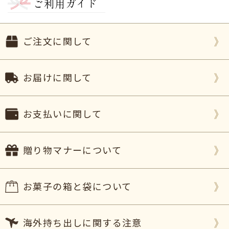
ご利用ガイド
ならと思い
お願いいたしました。
とても綺麗に絵も入れて頂きビックリ
しました。
美味しかった
そうです。
ご注文に関して
返信も早くて安心できました。
またよろしくお願いいたします
（チビちゃぴ様）
ご購入頂いた商品：
オリジナル手書きどら焼き(5個
お届けに関して
入り)
2026年02月24日
お支払いに関して
バレンタインの際に男性社員に渡す
のに利用させて
いただきましたが、
プリントのクオリティが想像以
上に高く、
事前にいただいていた
印刷イメージの通
贈り物マナーについて
り
に商品が出来上がってきて非常に満足でしたし、
渡した際の反応もすごく良かった
です。
お菓子の箱と袋について
連絡も迅速かつ丁寧
ですし、また何か機会があれば
ぜひ利用したいと思いました。
（M様）
海外持ち出しに関する注意
ご購入頂いた商品：
オリジナル手書きどら焼き(3個