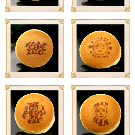
ない
退職・異動の挨拶におすすめのお菓子ギ
もらって
は？
フト5選
失敗しな