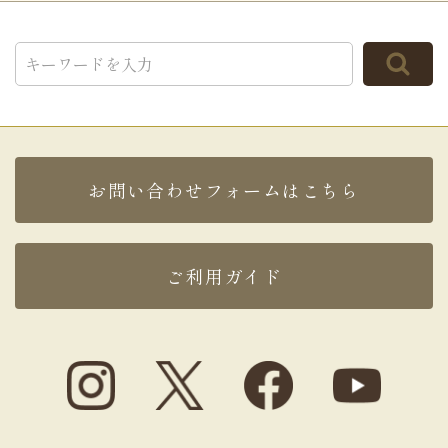
り、もちろんおいしかったです！
（購入者様）
ご購入頂いた商品：
オリジナル手書きどら焼き(5個
入り)
2026年02月07日
90歳のお祝い
で「どら焼き」、「チーズタルト」を
お問い合わせフォームはこちら
お願いしました。
文字はばっちり入って、また手書きイラストも「ど
ら焼き」に綺麗にはいりました！
大満足で、本人も感動していました。
ご利用ガイド
「どら焼き」も美味しいですが、「チーズタルト」
は初めてオーダーしましたが
味がよくてビックリ！
「どら焼き」と組み合わせて渡したら豪華なギフト
セットになりました！
発送、デザインの確認も親切にしていただき、また
オーダーしたいと思いました。
最高の思い出でした。