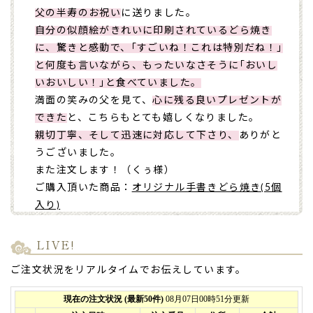
父の半寿のお祝い
に送りました。
自分の似顔絵がきれいに印刷されているどら焼き
に、驚きと感動で、｢すごいね！これは特別だね！｣
と何度も言いながら、もったいなさそうに｢おいし
いおいしい！｣と食べていました。
満面の笑みの父を見て、
心に残る良いプレゼントが
できた
と、こちらもとても嬉しくなりました。
親切丁寧、そして迅速に対応して下さり、
ありがと
うございました。
また注文します！（くぅ様）
ご購入頂いた商品：
オリジナル手書きどら焼き(5個
入り)
2026年07月29日
LIVE!
お世話になった方への喜寿のお祝い、半透明の袋か
ご注文状況をリアルタイムでお伝えしています。
らも似顔絵のイラストが見えて、「髪もっとあるん
ですけどね！」と笑いが起きてました。
皆さんとても喜んでくれたので良かったです。