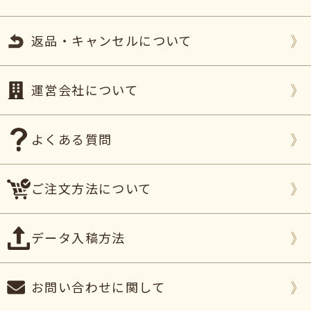
入り)
返品・キャンセルについて
2026年02月23日
何かの機会に孫のイラストやメッセージを祖父母に
贈っており、オリジナリティあふれる贈り物が贈れ
運営会社について
るのでありがたいです。
今後ともどうぞ宜しくお願い致します。（えりあり
様）
よくある質問
ご購入頂いた商品：
オリジナル手書きどら焼き(5個
TOP
入り)
ご注文方法について
2026年02月20日
第３子の妊娠が分かり、サプライズ発表
のためにこ
ちらのどら焼きを注文しました。
データ入稿方法
敬老の日
に合わせて渡し、
どら焼きを開けようとし
たところでイラストに気づいた様子でサプライズ大
成功
でした！
お問い合わせに関して
イラストはしっかりどら焼きにプリントされてお