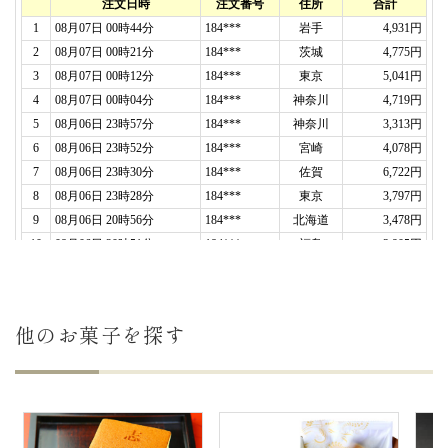
どら焼き、
美味しそうでしたので、今度は自分用に
購入したい
と思いました。
（TONO様）
ご購入頂いた商品：
オリジナル手書きどら焼き(10
個入り)
2026年05月09日
義実家の集まりでの妊娠報告
として注文させて頂き
ました。
バーベキューの最後にサプライズで出して報告しま
した。
高級感のある包装でまず「わぁ〜！」と盛り上が
り、開けて中のデザインを私達夫婦も直接見るのは
他のお菓子を探す
初めてだったので、みんなと一緒に仕上がりを見
て、可愛いくて、希望通りのデザインでとても大満
足でした！
お腹が出てたみたいで、バレてた人も中にはいたけ
ど、気づかない人もいたので、びっくりしてくれ