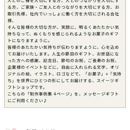
人とのご縁を大切にする方、人とのつながりを大切にす
させていただきました。
る方、ご家族・ご友人とのつながりを大切にする方、お
制作例を参考にしながらも出来上がりが手元に来る
取引先様、社内でいっしょに働く方を大切にされる会社
まではドキドキ！
様、
イメージ通りのとっても可愛い仕上がり
になりまし
そんな皆様の大切な方が、笑顔に、明るくあたたかい気
た。
持ちなって、ぬくもりを感じられるようなお菓子のギフ
トになりますように。
お誕生日会で皆さんにお配りしましたが
めちゃくち
皆様のあたたかい気持ちが伝わりますように、心を込め
ゃ大好評でした！！
てお届けいたします。人生の節目のギフト、お世話にな
案内も丁寧ですし、箱もとっても素敵で、何より生
った方への感謝、記念日、節句のお祝、ご長寿のお祝、
地がしっとりして美味しかったです！
企業様のイベントなどに、自由に入れられる文字、オリ
みんなで笑顔になれるどら焼き、注文してよかった
ジナルの絵、イラスト、ロゴなどで、「お菓子」+「気持
です。（ノルママ様）
ち」を世界にひとつの形にしてお届けする、スイーツギ
ご購入頂いた商品：
オリジナル手書きどら焼き(10
フトショップです。
個入り)
こちらの「制作事例集 4ページ」を、メッセージギフト
にご利用ください♪
2026年02月26日
この間はありがとうございました。
相手の方もとても喜んでおりました
チョコが少し苦手ということもあり、「どら焼き」