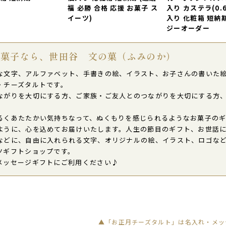
福 必勝 合格 応援 お菓子 ス
入り カステラ(0.6
イーツ)
入り 化粧箱 短納
ジーオーダー
お菓子なら、世田谷 文の菓（ふみのか）
な文字、アルファベット、手書きの絵、イラスト、お子さんの書いた
・チーズタルトです。
ながりを大切にする方、ご家族・ご友人とのつながりを大切にする方
るくあたたかい気持ちなって、ぬくもりを感じられるようなお菓子の
ように、心を込めてお届けいたします。人生の節目のギフト、お世話
などに、自由に入れられる文字、オリジナルの絵、イラスト、ロゴなど
ツギフトショップです。
メッセージギフトにご利用ください♪
▲「お正月チーズタルト」は名入れ・メッ