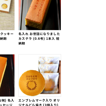
れクッキー
名入れ お世話になりました
短納期
カステラ (0.6号) 1本入 短
納期
お祝) 名入
エンブレムマーク入り オリ
ッセージ
ジナルどら焼き (3個入り)