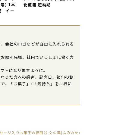
号) 1本
化粧箱 短納期
期 イー
絵、会社のロゴなどが自由に入れられる
、お取引先様、社内でいっしょに働く方
ギフトになりますように。
になった方への感謝、記念日、節句のお
で、「お菓子」+「気持ち」を世界に
セージ入りお菓子の世田谷 文の菓(ふみのか)