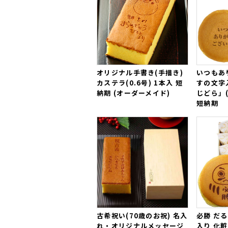
オリジナル手書き(手描き)
いつもあ
カステラ(0.6号) 1本入 短
すの文字
納期 (オーダーメイド)
じどら」(
短納期
古希祝い(70歳のお祝) 名入
必勝 だる
れ・オリジナルメッセージ
入り 化粧