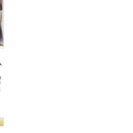
入
装
下
く