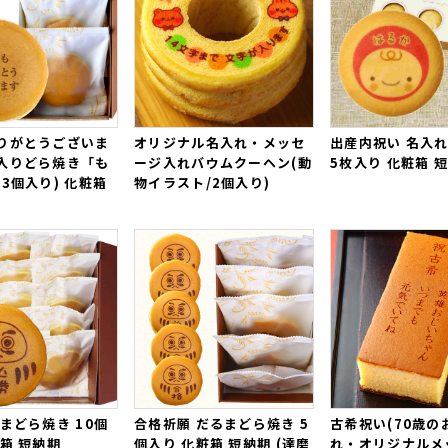
りがとうございま
オリジナル名入れ・メッセ
出産内祝い 名入
入りどら焼き「も
ージ入れバウムクーヘン(動
5枚入り 化粧箱 
3個入り) 化粧箱
物イラスト/2個入り)
まどら焼き 10個
合格祈願 だるまどら焼き 5
古希祝い(70歳の
箱 短納期
個入り 化粧箱 短納期 (達磨
れ・オリジナルメ