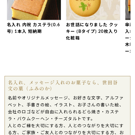
喜んでました。（購入者様）
ご購入頂いた商品：
ホワイトデー 文字入りハート
型どら焼き「もじどら」(5個入り)
名入れ 内祝 カステラ(0.6
お世話になりました クッ
傘寿
号) 1本入 短納期
キー (Bタイプ) 20枚入り
入れ
2017年03月21日
化粧箱
ージ
見た目が可愛くて、どら焼きの生地はふんわり、中
木箱
のあんも粒をしっかり感じられ、程よい甘さ、とっ
ーオ
ても美味しかったです。
お客さまにお出ししたのですが、大変喜ばれまし
た。（購入者様）
ご購入頂いた商品：
ホワイトデー 文字入りハート
名入れ、メッセージ入れのお菓子なら、世田谷
型どら焼き「もじどら」(5個入り)
文の菓（ふみのか）
名前やオリジナルメッセージ、お好きな文字、アルファ
2016年03月14日
ベット、手書きの絵、イラスト、お子さんの書いた絵、
ホワイトデーのお返しに、和菓子が好きな上司に、
会社のロゴなどが自由に入れられるどら焼き・カステ
日頃の感謝の気持ちを、メッセーいりでプレゼント
ラ・バウムクーヘン・チーズタルトです。
しました、大変よろこんでくれました。
人とのご縁を大切にする方、人とのつながりを大切にす
ご購入頂いた商品：
還暦祝いの名入れ・メッセージ
る方、ご家族・ご友人とのつながりを大切にする方、お