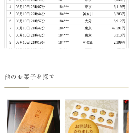
2018年03月22日
ホワイトデー用。
家族で美味しくいただきましたと喜ばれてましたの
で、また機会があれば誰かに贈りたいです。（購入
者様）
ご購入頂いた商品：
ホワイトデー 文字入りハート
型どら焼き「もじどら」(5個入り)
2018年03月16日
デザインが面白くてとてもおいしかったので、また
他のお菓子を探す
機会があれば購入します。（購入者様）
ご購入頂いた商品：
ホワイトデー 文字入りハート
型どら焼き「もじどら」(5個入り)
2017年03月26日
ホワイトデーに。
妻へのバレンタインデーのお返しに購入しました。
形といい、メッセージといい、最高のお返しに妻も