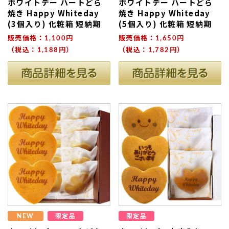
ホワイトデー ハートどら
ホワイトデー ハートどら
焼き Happy Whiteday
焼き Happy Whiteday
(3個入り) 化粧箱 短納期
(5個入り) 化粧箱 短納期
販売価格：1,100円
販売価格：1,650円
（税込：1,188円）
（税込：1,782円）
ない
退職・異動の挨拶におすすめのお菓子ギ
もらって
は？
フト5選
失敗しな
NEW
限定品
限定品