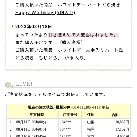
ご購入頂いた商品：
ホワイトデー ハートどら焼き
Happy Whiteday (5個入り)
2023年03月18日
思っていたより
甘さ控えめで大変喜ばれました。
また購入予定です。（購入者様）
ご購入頂いた商品：
ホワイトデー文字入りハート型
どら焼き「もじどら」（5個入り）
2021年03月14日
親切に対応していただき、のぞみどおりの商品を送
LIVE!
っていただけました。
ご注文状況をリアルタイムでお伝えしています。
もらった方も、送った人も、特別なギフトに大喜び
でした。
どうもありがとうございました。（購入者様）
ご購入頂いた商品：
ホワイトデー 文字入りハート
型どら焼き「もじどら」(3個入り)