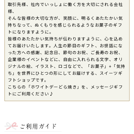
入りどら焼き「もじどら」(5個入り)
取引先様、社内でいっしょに働く方を大切にされる会社
様、
2015年03月17日
そんな皆様の大切な方が、笑顔に、明るくあたたかい気
ホワイトデー用に購入。
持ちなって、ぬくもりを感じられるようなお菓子のギフ
他には無いアイデアの商品なので、とても喜んでも
トになりますように。
皆様のあたたかい気持ちが伝わりますように、心を込め
らえました。
てお届けいたします。人生の節目のギフト、お世話にな
次回は、オリジナルを頼んでみたくなりました。
った方への感謝、記念日、節句のお祝、ご長寿のお祝、
味も良いみたいですよ。
企業様のイベントなどに、自由に入れられる文字、オリ
ご購入頂いた商品：【ホワイトデー】HAPPY
ジナルの絵、イラスト、ロゴなどで、「お菓子」+「気持
WHITEDAYの文字入りハート型どら焼き「もじど
ち」を世界にひとつの形にしてお届けする、スイーツギ
ら」(1個入り)
フトショップです。
こちらの「ホワイトデーどら焼き」を、メッセージギフ
2014年04月08日
トにご利用ください♪
娘からのバレンタイン義理チョコへのお返し。
文字入りが面白かったので贈ったら結構いい反応。
こちらの義理も果たせて一安心。
ご購入頂いた商品：
ホワイトデー文字入りハート型
ご利用ガイド
どら焼き(3個入り)