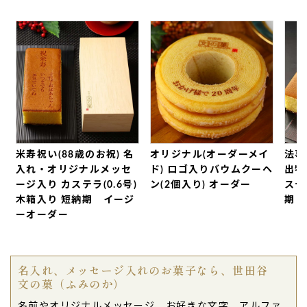
今回は
孫のひな祭り
のためにどら焼きを送りまし
た。
入学、誕生日、クリスマス等のイベンド時に送りそ
のたびに、どら焼きを手にした写真を送って来てく
れます。（船橋じいちゃん様）
ご購入頂いた商品：
ひなまつりどら焼き（5個入
り）
2023年03月08日
米寿祝い(88歳のお祝) 名
オリジナル(オーダーメイ
法事
大人の女性にプレゼント
しました。年々甘く柔らか
入れ・オリジナルメッセ
ド) ロゴ入りバウムクーヘ
出物
いお菓子が好きになってい くそうです。（購入者
ージ入り カステラ(0.6号)
ン(2個入り) オーダー
ステラ
様）
木箱入り 短納期 イージ
期
ご購入頂いた商品：
ひなまつりどら焼き（5個入
ーオーダー
り）
2022年03月04日
名入れ、メッセージ入れのお菓子なら、世田谷
お雛さんの絵柄で
可愛いく美味しくて、喜んでもら
文の菓（ふみのか）
えて良かった
です。
名前やオリジナルメッセージ、お好きな文字、アルファ