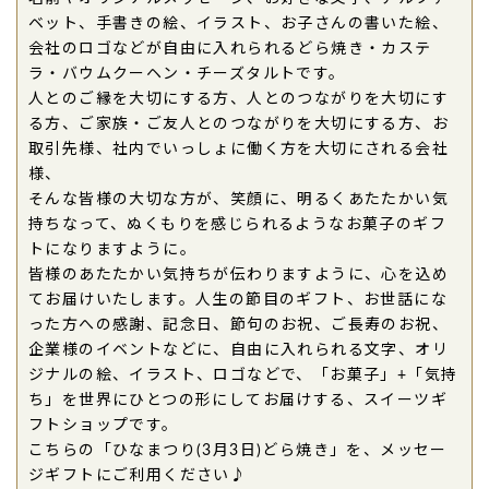
ありがとうございます。（購入者様）
ベット、手書きの絵、イラスト、お子さんの書いた絵、
ご購入頂いた商品：
ひなまつりどら焼き(5個入り)
会社のロゴなどが自由に入れられるどら焼き・カステ
ラ・バウムクーヘン・チーズタルトです。
2022年03月03日
人とのご縁を大切にする方、人とのつながりを大切にす
今回も
孫の初節句
に「ひなまつりどら焼き」購入さ
る方、ご家族・ご友人とのつながりを大切にする方、お
せて頂きました。
取引先様、社内でいっしょに働く方を大切にされる会社
可愛いイラスト
で毎回
孫の幸せを祈って美味しく頂
様、
いて
います。（おり〜ぶ様）
そんな皆様の大切な方が、笑顔に、明るくあたたかい気
ご購入頂いた商品：
ひなまつりどら焼き(5個入り)
持ちなって、ぬくもりを感じられるようなお菓子のギフ
トになりますように。
2021年05月21日
皆様のあたたかい気持ちが伝わりますように、心を込め
てお届けいたします。人生の節目のギフト、お世話にな
娘の
初節句のお返しに
利用しました。
った方への感謝、記念日、節句のお祝、ご長寿のお祝、
とても可愛く好評
でした。（購入者様）
企業様のイベントなどに、自由に入れられる文字、オリ
ご購入頂いた商品：
ひなまつりどら焼き(3個入り)
ジナルの絵、イラスト、ロゴなどで、「お菓子」+「気持
ち」を世界にひとつの形にしてお届けする、スイーツギ
2021年03月04日
フトショップです。
また
孫の初節句に
購入させて頂きました。
こちらの「ひなまつり(3月3日)どら焼き」を、メッセー
上の孫達の時にも購入させて頂きましたが、その孫
ジギフトにご利用ください♪