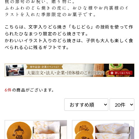
桃の節句のお祝い、贈り物に。
ふわふわのどら焼きの皮に、おひな様やお内裏様のイ
ラストを入れた季節限定のお菓子です。
こちらは、文字入りどら焼き「もじどら」の技術を使って作
られたひなまつり限定のどら焼きです。
かわいいイラスト入りのどら焼きは、子供も大人も楽しく食
べられる心に残るギフトです。
ない
退職・異動の挨拶におすすめのお菓子ギ
もらって
6件
の商品がございます。
は？
フト5選
失敗しな