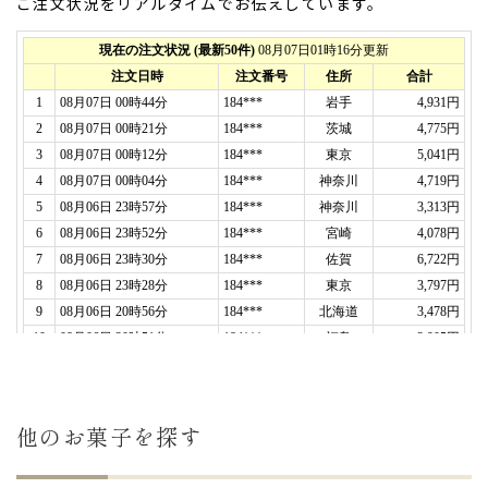
ご注文状況をリアルタイムでお伝えしています。
2025年06月19日
娘の初節句に購入。
家族に配りましたが喜んでもらえました。（購入者
様）
ご購入頂いた商品：
ひなまつりどら焼き（3個入
り）
2025年03月08日
お雛様を買ってもらったお返しに実家にちょっと菓
子折りを
と思ったら可愛いのがありました！
父が嬉しそうにテレビ電話で見せてました～
娘の名前入りで
オリジナル感が嬉しい
です！（購入
者様）
ご購入頂いた商品：
ひなまつり 名入れどら焼き(5
個入り)
他のお菓子を探す
2024年03月10日