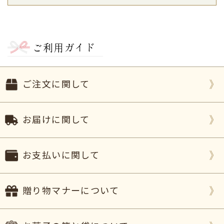
達も
今回「かわいい」と美味しそうに食べてくれた
ので、良い記念になりました
。
美味しいどら焼き
ありがとうございます。（おり〜
ぶ様）
ご利用ガイド
ご購入頂いた商品：
ひなまつりどら焼き(5個入り)
2020年03月18日
ご注文に関して
ギリギリの注文で３月３日には先方に届かないだろ
うと諦めていましたが、間に合わせていただき本当
にありがとうございました。
お届けに関して
３歳になる孫娘がどら焼きを手に満面の笑みで笑っ
ている写メ
が送られてきました。
また何かの折にはこちらでお願いしようと思いま
お支払いに関して
す。（購入者様）
ご購入頂いた商品：
ひなまつりどら焼き(10個入り)
贈り物マナーについて