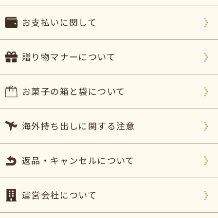
2020年03月23日
とてもかわいいく、卒園児、保護者の皆様に喜んで
お支払いに関して
いただきました
。
ありがとうございました。（すいか様）
ご購入頂いた商品：
卒園祝いの名入れバウムクーヘ
贈り物マナーについて
ン(1個入り)
2018年02月27日
お菓子の箱と袋について
喜んでくれました～♪
姪っ子の卒業お祝い
に良いかな？って購入しました
海外持ち出しに関する注意
～
凄く喜んでくれて私も本当に嬉しかった
です～
又購入したいと思います(o^－^o)
返品・キャンセルについて
ありがとうございました～（購入者様）
ご購入頂いた商品：
卒業祝いの名入れバウムクーヘ
ン(1個入り)
運営会社について