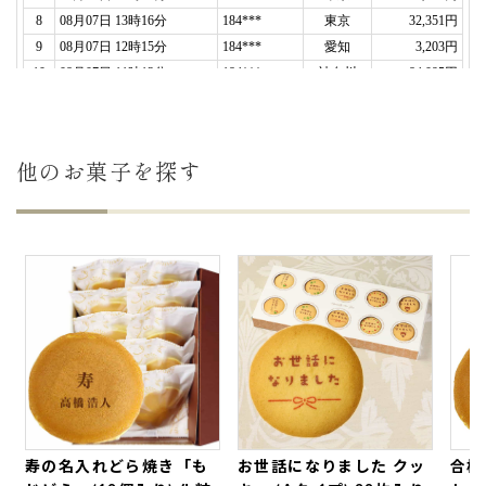
2021年03月27日
謝恩会
の担当でしたが、謝恩会が出来なくなってし
まったので、代わりに各家庭に配りました。
色鮮やかでイラストも可愛くて、ぴったりな贈り物
だと思います。（購入者様）
ご購入頂いた商品：
卒園祝いの名入れバウムクーヘ
他のお菓子を探す
ン(1個入り)
ご卒園おめでとうございます。
謝恩会の代わりに「卒園祝いの名入れバウムクーヘ
ン」をお使いいただきありがとうございました。
各ご家庭で謝恩会の代わりに楽しいひと時をお過ご
しいただけたら嬉しいです。（世田谷 文の菓よ
り）
2021年03月19日
とにかく可愛い！
寿の名入れどら焼き「も
お世話になりました クッ
合格
可愛すぎてクマの部分は食べない
なんて言ってまし