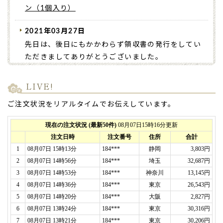
ン（1個入り）
2021年03月27日
先日は、後日にもかかわらず領収書の発行をしてい
ただきましてありがとうございました。
お手数をおかけしましたが大変助かりました。
注文させていただきました卒園祝いのバウムクーヘ
LIVE!
ンですが、
とても可愛らしく娘も大喜び
でした。
ご注文状況をリアルタイムでお伝えしています。
家族でいただきましたが
しっとりしてとても美味し
く、食べ応えがありました
。
また、幼稚園の団体注文でしたので、
ほかのお母さ
ま方からの評判も良く、こちらにお願いしてよかっ
たと感謝
しております。
また機会がありましたら、ぜひお願いしたいです。
（石ちゃん様）
ご購入頂いた商品：
卒園祝いの名入れバウムクーヘ
ン(1個入り)