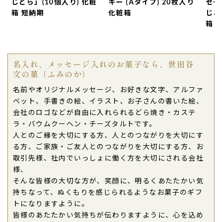
じどら」(10個入り) 化粧
キー (Aタイプ) 20枚入り
セー
た。
箱 短納期
化粧箱
じど
開けた途端に歓声
があがりました。
箱 
またお願いします。（購入者様）
ご購入頂いた商品：
卒園祝いの名入れバウムクーヘ
ン(1個入り)
名入れ、メッセージ入れのお菓子なら、世田谷
文の菓（ふみのか）
2020年03月30日
名前やオリジナルメッセージ、お好きな文字、アルファ
卒業祝い
に名前入りのバームクーヘンを注文しまし
ベット、手書きの絵、イラスト、お子さんの書いた絵、
た。
会社のロゴなどが自由に入れられるどら焼き・カステ
凄く美味しくて名前入りで、とても喜んでいた
とお
ラ・バウムクーヘン・チーズタルトです。
母様からご連絡頂きました。
人とのご縁を大切にする方、人とのつながりを大切にす
贈答用に紙袋も入っていて有り難かったです。
る方、ご家族・ご友人とのつながりを大切にする方、お
ありがとうございました。（たなたな様）
取引先様、社内でいっしょに働く方を大切にされる会社
ご購入頂いた商品：
卒業祝いの名入れバウムクーヘ
様、
ン(2個入り)
そんな皆様の大切な方が、笑顔に、明るくあたたかい気
持ちなって、ぬくもりを感じられるようなお菓子のギフ
2020年03月26日
トになりますように。
皆様のあたたかい気持ちが伝わりますように、心を込め
姪っ子の卒園のお祝いに
送りました。