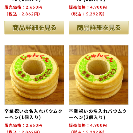
販売価格：2,650円
販売価格：4,900円
（税込：2,862円）
（税込：5,292円）
ない
退職・異動の挨拶におすすめのお菓子ギ
もらって
は？
フト5選
失敗しな
卒業祝いの名入れバウムク
卒業祝いの名入れバウムク
ーヘン(1個入り)
ーヘン(2個入り)
販売価格：2,650円
販売価格：4,900円
（税込：2,862円）
（税込：5,292円）