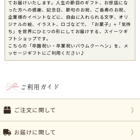
てお届けいたします。人生の節目のギフト、お世話にな
本当は直接お祝いに行き、卒園式にも出る予定だっ
った方への感謝、記念日、節句のお祝、ご長寿のお祝、
たのですが、流行りのウイルスの関係で入場制限が
企業様のイベントなどに、自由に入れられる文字、オリ
あり残念だな…と思っていました。
ジナルの絵、イラスト、ロゴなどで、「お菓子」+「気持
何かお祝いできるものはないかな？と探していたと
ち」を世界にひとつの形にしてお届けする、スイーツギ
ころこちらの商品を見つけすぐに注文しました！
フトショップです。
デザインも可愛く、文字も１４文字と長めに入れる
こちらの「卒園祝い・卒業祝いバウムクーヘン」を、メ
ことができたのが決め手
でした♪
ッセージギフトにご利用ください♪
しかも
米粉を使っており、安心して購入ができまし
た
。
しかも到着までが早い！
卒園式ギリギリに注文したのですが無事に卒園式前
ご利用ガイド
に届けることができました。
姪っ子もとても「可愛い！」と喜んで
くれました。
素敵な贈り物ができた
と思います。
ご注文に関して
ありがとうございました。（すずきまる様）
ご購入頂いた商品：
卒園祝いの名入れバウムクーヘ
ン(1個入り)
お届けに関して