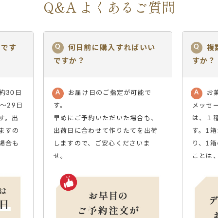
Q&A よくあるご質問
でです
何日前に購入すればいい
複
ですか？
すか？
約30日
お届け日のご指定が可能で
お
～29日
す。
メッセ
す。出
早めにご予約いただいた場合も、
は、１
ますの
出荷日に合わせて作りたてを出荷
す。1
場合も
しますので、ご安心くださいま
り、1
せ。
ことは