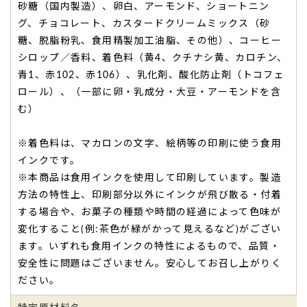
砂糖（国内製造）、卵白、アーモンド、ショートニン
グ、チョコレート、カスタードクリームミックス（砂
糖、脱脂粉乳、食用精製加工油脂、その他）、コーヒー
シロップ／香料、着色料（黄4、クチナシ黄、カロチン、
青1、赤102、赤106）、乳化剤、酸化防止剤（トコフェ
ロール）、（一部に卵・乳成分・大豆・アーモンドを含
む）
※着色料は、マカロンの文字、絵柄等の印刷に使う食用
インクです。
※本商品は食用インクを使用して印刷しています。製造
方法の特性上、印刷部分以外にインクが飛び散る・付着
する場合や、お菓子の種類や時間の経過によって色味が
変化すること(例:茶色が緑がかって見えるなど)がござい
ます。いずれも食用インクの特性によるもので、品質・
安全性に問題はございません。安心してお召し上がりく
ださい。