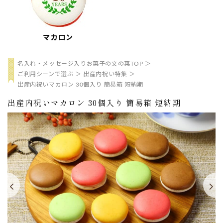
マカロン
名入れ・メッセージ入りお菓子の文の菓TOP
ご利用シーンで選ぶ
出産内祝い特集
出産内祝いマカロン 30個入り 簡易箱 短納期
出産内祝いマカロン 30個入り 簡易箱 短納期
ない
退職・異動の挨拶におすすめのお菓子ギ
もらって
は？
フト5選
失敗しな