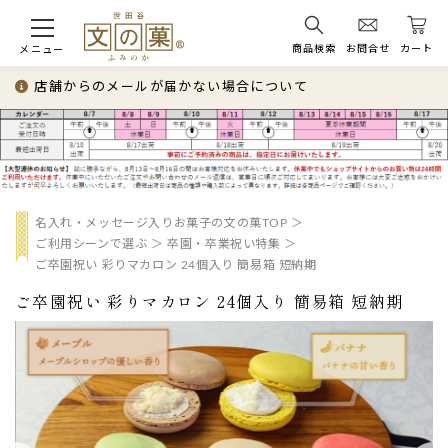
商品検索
お問合せ
カート
メニュー
店舗からのメールが届かない場合について
名入れ・メッセージ入りお菓子の文の菓TOP
ご利用シーンで選ぶ
卒園・卒業祝い特集
ご卒園祝い 彩りマカロン 24個入り 簡易箱 短納期
ご卒園祝い 彩りマカロン 24個入り 簡易箱 短納期