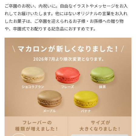
ご卒園のお祝い、内祝いに。自由なイラストやメッセージをお入
れしてお届けいたします。他にはないオリジナルの言葉をお入れ
したお菓子は、ご卒園を迎えられるお子様・お孫様への贈り物
や、卒園式でお配りする記念品におすすめです。
ない
退職・異動の挨拶におすすめのお菓子ギ
もらって
は？
フト5選
失敗しな