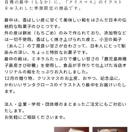
自慢の最中（もなか）に、「クリスマス」のイラスト
をお入れした季節限定の商品です。
最中は、香ばしい皮に甘くて美味しい餡をはさんだ日本の伝
統的な和菓子のひとつです。
外の皮は餅米（もちごめ）のみで作られており、添加物など
は一切不使用。香ばしく焼き上げられた皮と、小豆の餡子
（あんこ）の丁度良い甘さが合わさって、日本人にとって馴
染みの深い、ちょっと特別なお菓子です。
最中の餡は、ミネラルたっぷりで優しい甘さの「鹿児島県種
子島産きび砂糖」を使用し、食品が手作りで仕上げた当店オ
リジナルの餡をたっぷりお入れしました。
12月の贈り物、クリスマスのお土産、おやつ、記念品に、
ない
退職・異動の挨拶におすすめのお菓子ギ
もらって
かわいいサンタクロースのイラスト入り最中をお届けいたし
は？
フト5選
失敗しな
ます。
法人・企業・学校・団体様のまとまったご注文にもご対応い
たします。
お気軽にご相談くださいませ。