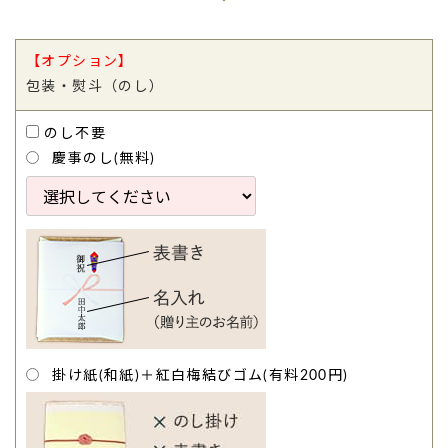
【オプション】
包装・熨斗（のし）
のし不要
慶事のし(無料)
TOP
掛け紙(和紙)＋紅白梅結びゴム(有料200円)