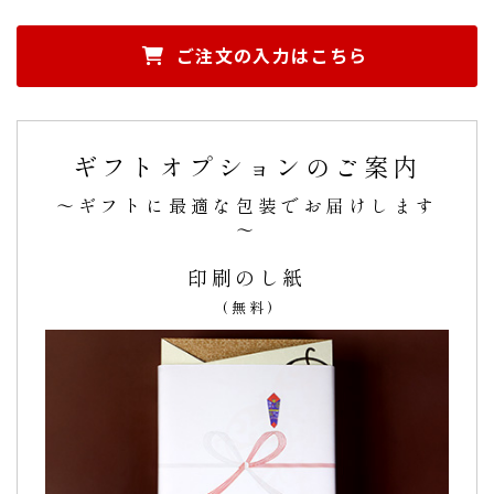
皆んな喜んで美味しくて可愛いと言って食べる姿が
ご注文の入力はこちら
とても愛しくて本体に良かったと思います。
前回、米寿のお祝いで購入した際、何も注意書を読まず注文
してしまったにも関わらずとても親切で丁寧な対応をして頂
ギフトオプションのご案内
きとても嬉しかったので今回は、
孫の七五三
でタルトをお願
いしました。
～ギフトに最適な包装でお届けします
皆んな喜んで美味しくて可愛いと言って食べる姿がとても愛
～
しくて本体に良かったと思います。
是非また他の商品もお願
いしようと思います。
印刷のし紙
ありがとうございました。（購入者様）
(無料)
ご購入頂いた商品：
七五三 名入れ チーズタルト（3個入り）