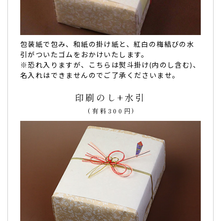
ご購入頂いた商品：
七五三 内祝 名入れ チーズタルト(5個入
り)
包装紙で包み、和紙の掛け紙と、紅白の梅結びの水
引がついたゴムをおかけいたします。
※恐れ入りますが、こちらは熨斗掛け(内のし含む)、
名入れはできませんのでご了承くださいませ。
印刷のし+水引
内祝い。母達から「可愛くて美味しかった」と喜
んでもらえました！
(有料300円)
内祝い
で購入しました！
母達から「可愛くて美味しかった」と喜んでもらえました！
（購入者様）
ご購入頂いた商品：
七五三 内祝 名入れ チーズタルト(10個入
り)