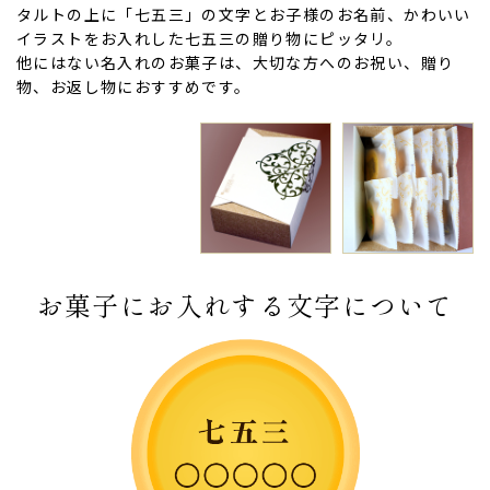
タルトの上に「七五三」の文字とお子様のお名前、かわいい
イラストをお入れした七五三の贈り物にピッタリ。
他にはない名入れのお菓子は、大切な方へのお祝い、贈り
物、お返し物におすすめです。
お菓子にお入れする文字について
ない
退職・異動の挨拶におすすめのお菓子ギ
もらって
は？
フト5選
失敗しな