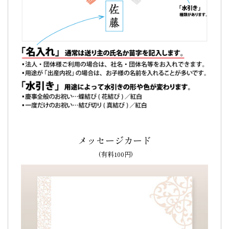
孫の七五三のお祝い。嬉しそうにタルトの名前を
見せている写真や…
孫の七五三のお祝い
のお菓子を色々ネットで探していたとこ
ろ、文の菓に行き着きました。
名前を入れてもらいたかったのと、洋菓子がよかったのでぴ
ったりでした。
チーズタルトのお味も孫好みでとても喜んで
もらえました。
嬉しそうにタルトの名前を見せている写真
や、
おいしそうに
食べている写真
を送ってもらい、
こちらが幸せな気持ちにな
りました
。
メッセージカード
ありがとうございました。（BABA様）
ご購入頂いた商品：
七五三 内祝 名入れ チーズタルト(5個入
(有料100円)
り)