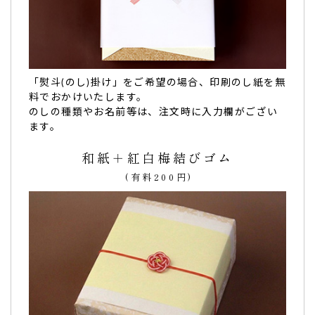
娘の七五三に。とても可愛く、サイズもちょうどよ
く、両親にも好評でした！
娘の七五三
に注文させていただきました。
とても可愛く、サイズもちょうどよく、
両親にもプレゼント
しましたが好評でした！（購入者様）
「熨斗(のし)掛け」をご希望の場合、印刷のし紙を無
ご購入頂いた商品：
七五三 内祝 名入れ チーズタルト(5個入
料でおかけいたします。
り)
のしの種類やお名前等は、注文時に入力欄がござい
ます。
和紙＋紅白梅結びゴム
(有料200円)
晴れの日にぴったりの、素敵なお菓子でした。
わざわざご確認のメールまでいただき、ありがとうございま
した。
商品も
かわいくて、配るのが惜しくなる程
でした。
晴れの日にぴったりの、素敵なお菓子
でした。
ありがとうございました。（購入者様）