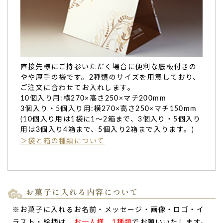
五三気分を…
コロナでしばらく会ってない飛行機の距離の両親に購入。
七五三の着物姿は直接見せられないけど、せめて内祝いで
孫
の七五三
気分を味わってほしかったので。
七五三らしさのある内祝いってありそうでなかなか見つから
ず
。
直接先様にご持参いただく場合に便利な底板付きの
この商品を贈ることができてよかった
です。（購入者様）
やや厚手の袋です。2種類のサイズを用意しており、
ご注文に合わせてお入れします。
ご購入頂いた商品：
七五三 内祝 名入れ チーズタルト(5個入
10個入り用:横270×高さ250×マチ200mm
り)
3個入り・5個入り用:横270×高さ250×マチ150mm
(10個入り用は1袋に1～2箱まで、3個入り・5個入り
用は3個入り4箱まで、5個入り2箱まで入ります。)
＞袋と箱の種類について
七五三の祝い返しのために。美味しかったみたい
お菓子に入れる内容について
で喜んでいました。
七五三の祝い返し
のために購入。
※お菓子に入れるお名前・メッセージ・画像・ロゴ・イ
美味しかったみたいで喜んで
いました。（購入者様）
ラスト・絵柄は、
お一人様、1種類
でお願いいたします。