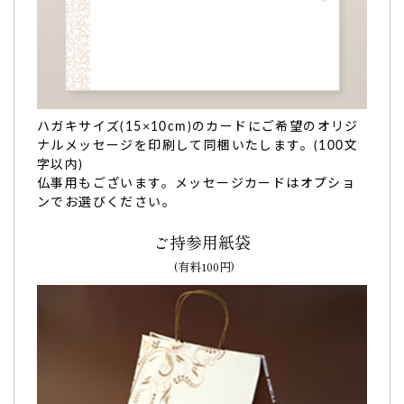
七五三の内祝い。見た目だけでなく味も喜んでもら
えて嬉しかったです。
七五三の内祝いとして
名前入りのチーズタルトを贈りまし
た。
親族から、
タルトの部分が柔らかくてとても美味しかった
と
ハガキサイズ(15×10cm)のカードにご希望のオリジ
連絡があり、
見た目だけでなく味も喜んでもらえて嬉しかっ
ナルメッセージを印刷して同梱いたします。(100文
た
です。
字以内)
今回
文の菓さんでお願いしてよかった
です。
仏事用もございます。メッセージカードはオプショ
ンでお選びください。
また何かの折りには宜しくお願いします。（ゆうママ様）
ご購入頂いた商品：
七五三 内祝 名入れ チーズタルト(5個入
ご持参用紙袋
り)
(有料100円)
コロナで会ってない両親に。せめて内祝いで孫の七