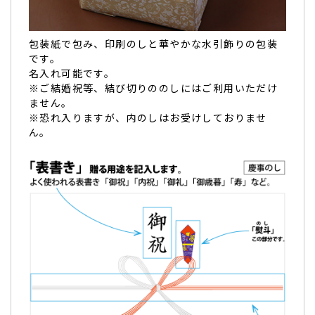
七五三の内祝い。とっても可愛くあげた方からもと
包装紙で包み、印刷のしと華やかな水引飾りの包装
ても評判が良く…
です。
名入れ可能です。
七五三の内祝い
で使わせて頂きました。
※ご結婚祝等、結び切りののしにはご利用いただけ
とっても可愛くあげた方からもとても評判が良く喜んでいた
ません。
だけました。
※恐れ入りますが、内のしはお受けしておりませ
また機会がありましたら、こちらの商品をぜひ使わせて頂き
ん。
たいと思います。
娘の晴れの日にとても良い贈り物ができて本当に良かったで
す！
ありがとうございました。（ゆー様）
ご購入頂いた商品：
七五三 内祝 名入れ チーズタルト(3個入
り)