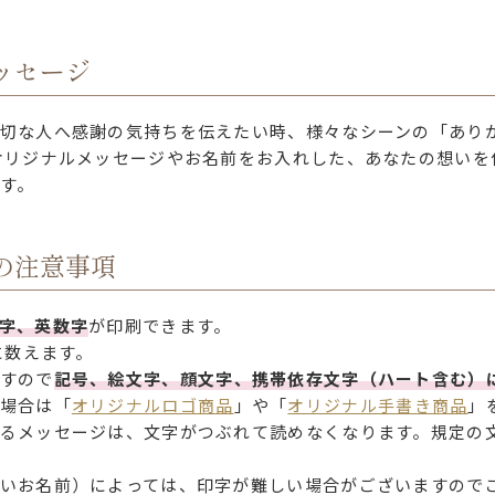
お買い物を続ける
ご注文手続きに進む
ッセージ
切な人へ感謝の気持ちを伝えたい時、様々なシーンの「あり
オリジナルメッセージやお名前をお入れした、あなたの想いを
す。
の注意事項
字、英数字
が印刷できます。
に数えます。
すので
記号、絵文字、顔文字、携帯依存文字（ハート含む）
場合は「
オリジナルロゴ商品
」や「
オリジナル手書き商品
」
るメッセージは、文字がつぶれて読めなくなります。規定の
いお名前）によっては、印字が難しい場合がございますので