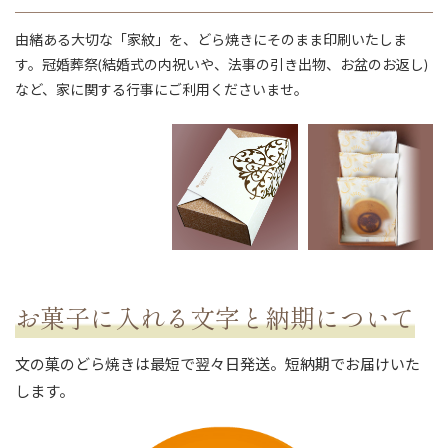
由緒ある大切な「家紋」を、どら焼きにそのまま印刷いたしま
す。冠婚葬祭(結婚式の内祝いや、法事の引き出物、お盆のお返し)
など、家に関する行事にご利用くださいませ。
ない
退職・異動の挨拶におすすめのお菓子ギ
もらって
は？
フト5選
失敗しな
お菓子に入れる文字と納期について
文の菓のどら焼きは最短で翌々日発送。短納期でお届けいた
します。