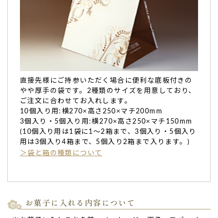
て１７日に急いでこちらの商品を探して名前入りで間に合う
か相談したところ、快く快諾をいただき１９日に届けて貰え
ました！
プレゼント相手にも驚いて喜んでもらえて良かったです
♪（購入者様）
ご購入頂いた商品：敬老の日 もっちり白い 名入れどら焼き
(5個入り)
直接先様にご持参いただく場合に便利な底板付きの
やや厚手の袋です。2種類のサイズを用意しており、
ご注文に合わせてお入れします。
10個入り用:横270×高さ250×マチ200mm
3個入り・5個入り用:横270×高さ250×マチ150mm
(10個入り用は1袋に1～2箱まで、3個入り・5個入り
用は3個入り4箱まで、5個入り2箱まで入ります。)
＞袋と箱の種類について
名前の入った特別などら焼きはすごく喜ばれまし
た。
普段はあまり甘い物を食べない母ですが、孫からもらったど
ら焼きを、美味しそうにそして何よりも嬉しそうに食べてい
お菓子に入れる内容について
たと聞きました。
名前の入った特別などら焼きはすごく喜ばれました。（購入