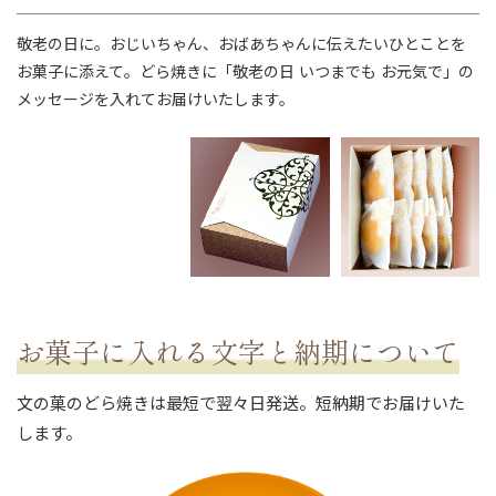
敬老の日に。おじいちゃん、おばあちゃんに伝えたいひとことを
お菓子に添えて。どら焼きに「敬老の日 いつまでも お元気で」の
メッセージを入れてお届けいたします。
ない
退職・異動の挨拶におすすめのお菓子ギ
もらって
は？
フト5選
失敗しな
お菓子に入れる文字と納期について
文の菓のどら焼きは最短で翌々日発送。短納期でお届けいた
します。