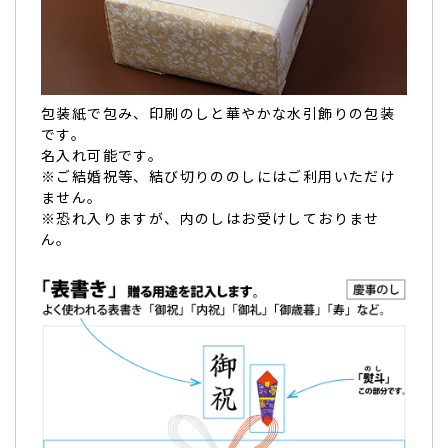
敬老の日のために。祖父母共に喜んでいて嬉しかっ
たです。
敬老の日のために
購入しました。
祖父母共に喜んでいて嬉しかったです。
包装紙で包み、印刷のしと華やかな水引飾りの包装
とてもありがたい商品でした。（ちょき様）
です。
ご購入頂いた商品：
敬老の日 名入れ どら焼き(5個入り/名入
名入れ可能です。
れ2・鶴亀1・お元気で2)
※ご結婚祝等、結び切りののしにはご利用いただけ
ません。
※恐れ入りますが、内のしはお受けしておりませ
ん。
見た目もかわいく、美味しかったとお礼をいただ
きました。
見た目もかわいく、美味しかった
と贈った相手からお礼をい
ただきました。（購入者様）
ご購入頂いた商品：敬老の日 もっちり白い 名入れどら焼き