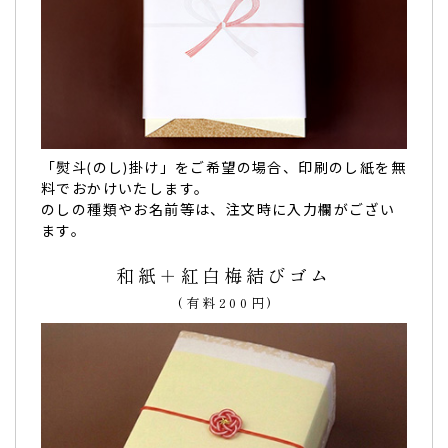
敬老の日。遠方の両親だけでなくご近所さんにお
すそ分けできる小袋のご用意も…
以前、こちらで「文字入れのカステラ」を注文させていただ
き、お渡し先様にとても喜んでいただけたので、今回は
敬老
の日
用にどら焼きを注文させていただきました。
遠方に住む両親だけでなく、ご近所さんにもおすそ分けでき
「熨斗(のし)掛け」をご希望の場合、印刷のし紙を無
るよう小袋のご用意もあるのがとてもありがたかったです。
料でおかけいたします。
両親にも喜んでもらえました。
のしの種類やお名前等は、注文時に入力欄がござい
また別の機会にも利用させていただきたいと思います。
ます。
特に
カステラは、原材料にもこだわってらっしゃって、添加
物等不使用なので、拘りのある方への贈り物としても、とて
和紙＋紅白梅結びゴム
も重宝する
と思いました。
(有料200円)
ありがとうございました！（和菓子大好き様）
ご購入頂いた商品：
敬老の日の文字入りどら焼き「もじど
ら」(10個入り)
オリジナルメッセージカステラ(0.6号/1
本入り)