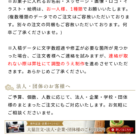
※お菓子に入れるお名前・メッセージ・画像・ロゴ・イ
者様）
ラスト・絵柄は、
お一人様、1種類
でお願いいたします。
ご購入頂いた商品：
敬老の日の名入れ・メッセージ入りどら
(複数種類のデータでのご注文はご容赦いただいておりま
焼き「もじどら」(5個入り)
す。別々の注文の同梱もご容赦いただいております。何
卒ご了承くださいませ。)
※入稿データに文字数超過や修正が必要な箇所が見つか
った場合、ご注文者様へご連絡を試みますが、
連絡が取
れない際は弊社にて調整のうえ制作
を進めさせていただ
きます。あらかじめご了承ください。
法人・団体のお客様へ
ご予算、個数、人数に応じて、法人・企業・学校・団体
様のまとまったご注文にもご対応いたします。お気軽に
ご相談くださいませ。