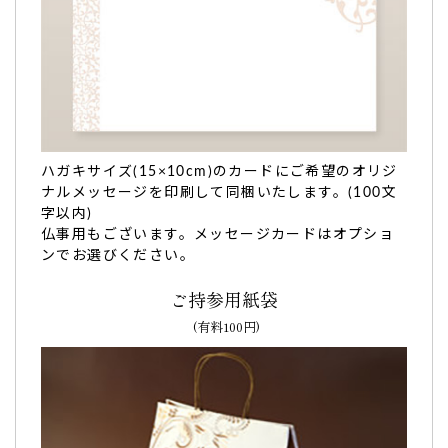
祖父の誕生日。何より言葉が書いてあるのが嬉し
いと喜んで…
祖父の誕生日に
渡しました。
とても美味しく、何より言葉が書いてあるのが嬉しいと喜ん
ハガキサイズ(15×10cm)のカードにご希望のオリジ
で
ました。（購入者様）
ナルメッセージを印刷して同梱いたします。(100文
ご購入頂いた商品：
おじいちゃん いつまでも お元気での文
字以内)
字入りどら焼き「もじどら」(5個入り)
仏事用もございます。メッセージカードはオプショ
ンでお選びください。
ご持参用紙袋
(有料100円)
敬老の日を失念。名前入りで間に合うか…１９日に
届けて貰えました！
今年の敬老の日が２０日(祝)、敬老の日のことを失念してい