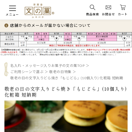
商品検索
お問合せ
カート
メニュー
店舗からのメールが届かない場合について
名入れ・メッセージ入りお菓子の文の菓TOP
ご利用シーンで選ぶ
敬老の日特集
敬老の日の文字入りどら焼き「もじどら」(10個入り) 化粧箱 短納期
敬老の日の文字入りどら焼き「もじどら」(10個入り)
化粧箱 短納期