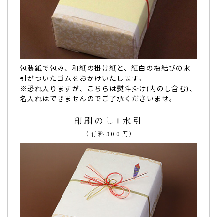
高齢者施設の敬老会。とても生地も柔らかいので美
包装紙で包み、和紙の掛け紙と、紅白の梅結びの水
味しく楽しくお召し上がって…
引がついたゴムをおかけいたします。
高齢者施設の敬老会
で使用しました。
※恐れ入りますが、こちらは熨斗掛け(内のし含む)、
ご入居者様はとても喜んでおられました。
名入れはできませんのでご了承くださいませ。
とても生地も柔らかいので美味しく楽しくお召し上がってお
印刷のし+水引
りました。
インスタにも載せさせて頂きました。
（KL中野坂上様）
(有料300円)
ご購入頂いた商品：
敬老の日の文字入りどら焼き「もじど
ら」(10個入り)