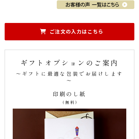
祖父母への敬老のお祝い。２人の名前を入れたと
ころ、とても喜んでもらえました。
ご注文の入力はこちら
祖父母への敬老のお祝い
で注文しました。
どら焼きに好きな言葉を入れられるのがとても良いなと思
い、
２人の名前を入れたところ、とても喜んでもらえまし
ギフトオプションのご案内
た。
注文方法も簡単で、配送までもとてもスムーズ
だったのでと
～ギフトに最適な包装でお届けします
ても助かりました。
～
ありがとうございました！（ほの様）
ご購入頂いた商品：
敬老の日 名入れ どら焼き(5個入り/名入
印刷のし紙
れ2・鶴亀1・お元気で2)
(無料)