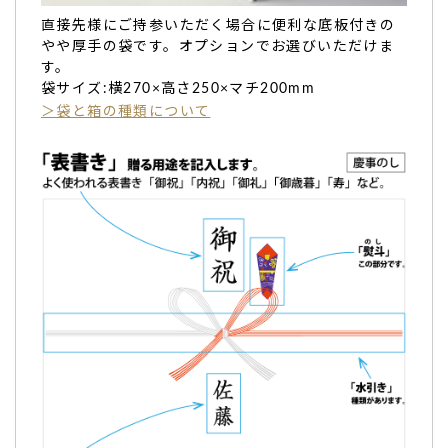
直接先様にご持参いただく場合に便利な底板付きの
やや厚手の袋です。オプションでお選びいただけま
内祝い返し。のし等もあり、梱包もしっかりされて
す。
ました。
袋サイズ:横270×高さ250×マチ200mm
＞袋と箱の種類について
内祝い返し
。
同梱で発送料金がやすかったです。
のし等もあり、梱包もしっかりされてました
。
この度はありがとうございました。
また、メッセージ内容も電話で対応していただき、
対応も丁
寧でしたので、感謝致します
。（購入者様）
ご購入頂いた商品：
オリジナルメッセージ入りどら焼き「も
じどら」(3個入り)
ご購入頂いた商品：
入学祝いの名入れ・オリジナルメッセー
ジカステラ(0.6号/1本入り)
ご購入頂いた商品：
オリジナルメッセージバウムクーヘン(グ
リーン・エンブレム風/1個入り)