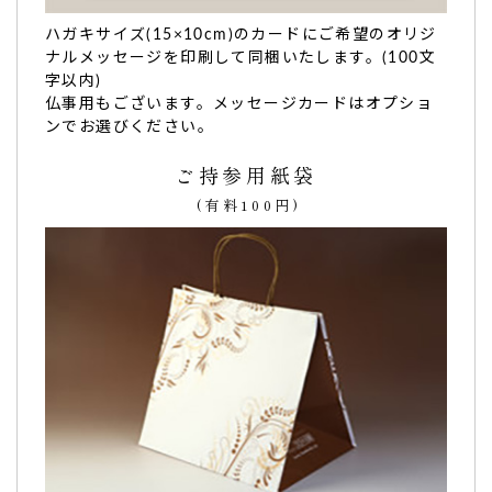
ご購入頂いた商品：
オリジナルロゴカステラ(0.6号/1本入り)
ハガキサイズ(15×10cm)のカードにご希望のオリジ
ナルメッセージを印刷して同梱いたします。(100文
字以内)
仏事用もございます。メッセージカードはオプショ
ンでお選びください。
ご持参用紙袋
中学校入学祝に。カステラ大好き少年が喜んで食べ
(有料100円)
てくれたから…
贈り物として
中学校入学祝に
注文しました。
せっかくお祝いのカステラ届いてもまだ入学式が実施されて
いないのですが、
カステラ大好き少年が喜んで食べてくれた
から送り主のこちらとしても嬉しい
です。（購入者様）
ご購入頂いた商品：
入学祝いの名入れ・オリジナルメッセー
ジカステラ(0.6号/1本入り)