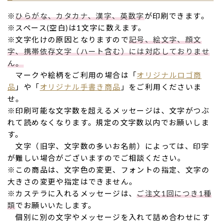
※
ひらがな、カタカナ、漢字、英数字
が印刷できます。
※スペース(空白)は1文字に数えます。
※文字化けの原因となりますので
記号、絵文字、顔文
字、携帯依存文字（ハート含む）には対応しておりませ
ん。
マークや絵柄をご利用の場合は「
オリジナルロゴ商
品
」や「
オリジナル手書き商品
」をご利用くださいま
せ。
※印刷可能な文字数を超えるメッセージは、文字がつぶ
れて読めなくなります。規定の文字数以内でお願いしま
す。
文字（旧字、文字数の多いお名前）によっては、印字
が難しい場合がございますのでご相談ください。
※この商品は、文字色の変更、フォントの指定、文字の
大きさの変更や指定はできません。
※カステラに入れるメッセージは、
ご注文1回につき1種
類
でお願いいたします。
個別に別の文字やメッセージを入れて詰め合わせにす