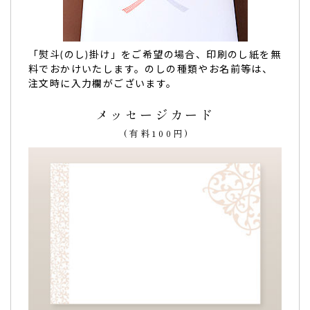
孫がうきゃーと喜び、ビデオメッセージを…
「熨斗(のし)掛け」をご希望の場合、印刷のし紙を無
孫がうきゃーと喜び、ビデオメッセージを送ってくれまし
料でおかけいたします。のしの種類やお名前等は、
た
。（蓮根姉さん様）
注文時に入力欄がございます。
ご購入頂いた商品：
ご入園祝い オリジナルロゴ入り カステ
ラ(0.6号/1本入り)
メッセージカード
(有料100円)
甥の大学入学祝い。いい思い出になります。
浪人していた
甥の大学入学祝い
です。
ロゴマークなど見事な出来栄え
です。
いい思い出になります
。
私たちの時代はこんな便利なサービスはなかったですね。
隔世の感があります。（購入者様）