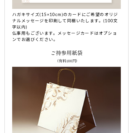
食べるのがもったいないと、連絡をいただきまし
ハガキサイズ(15×10cm)のカードにご希望のオリジ
た。
ナルメッセージを印刷して同梱いたします。(100文
字以内)
先様が大変喜ばれ、食べるのがもったいないと、連絡をいた
仏事用もございます。メッセージカードはオプショ
だきました。
ンでお選びください。
また何かの記念やお祝いに利用したいと思います。（購入者
様）
ご持参用紙袋
ご購入頂いた商品：
卒園祝い 名入れ・メッセージ入りどら焼
(有料100円)
き(5個入り)
お友達の卒園祝いに、とても喜んでもらえました！
お友達の卒園祝いに、とても喜んでもらえました！
またの機会にもお願いしたいです。（購入者様）