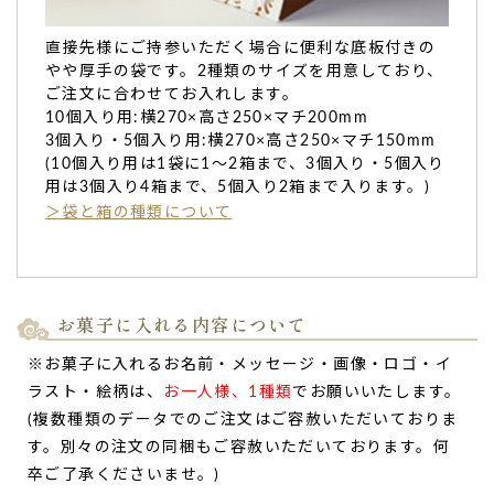
ご購入頂いた商品：
卒園祝い 名入れ・メッセージ入りどら焼
き(3個入り)
直接先様にご持参いただく場合に便利な底板付きの
やや厚手の袋です。2種類のサイズを用意しており、
ご注文に合わせてお入れします。
10個入り用:横270×高さ250×マチ200mm
3個入り・5個入り用:横270×高さ250×マチ150mm
(10個入り用は1袋に1～2箱まで、3個入り・5個入り
用は3個入り4箱まで、5個入り2箱まで入ります。)
＞袋と箱の種類について
お菓子に入れる内容について
※お菓子に入れるお名前・メッセージ・画像・ロゴ・イ
ラスト・絵柄は、
お一人様、1種類
でお願いいたします。
(複数種類のデータでのご注文はご容赦いただいておりま
す。別々の注文の同梱もご容赦いただいております。何
卒ご了承くださいませ。)