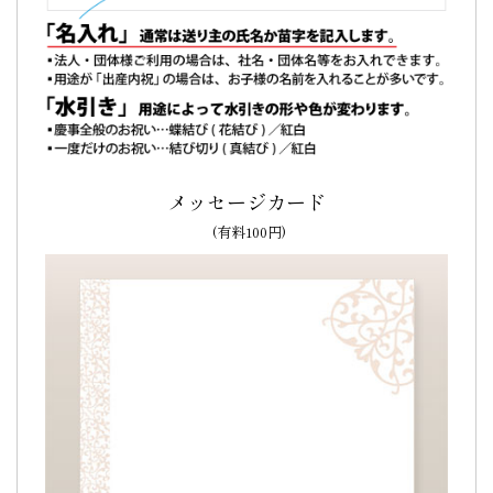
じどら」(3個入り)
メッセージカード
思い出のお菓子の到着はとても満足するものでし
た！
(有料100円)
迅速、かつ丁寧なやりとりで、
思い出のお菓子の到着はとて
も満足
するものでした！
またよろしくお願いします(^^)（購入者様）
ご購入頂いた商品：
卒園祝い オリジナル メッセージ入り ど
ら焼き(5個入り)