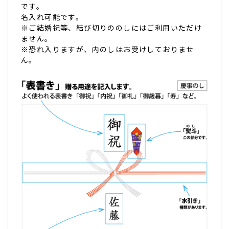
です。
名入れ可能です。
孫の卒園記念に。とても美味しくて大好評でした。
※ご結婚祝等、結び切りののしにはご利用いただけ
ません。
和菓子好きの孫の卒園記念
に注文しました。4世代のお食事
※恐れ入りますが、内のしはお受けしておりませ
会の締めにいただきましたが、
とても美味しくて大好評でし
ん。
た。
ありがとうございます。（せとか様）
ご購入頂いた商品：
卒園祝い オリジナル メッセージ入り ど
ら焼き（10個入り）
卒業でみんなに配るために購入しました。
卒業でみんなに配る
ために購入しました。
早くに届来ました！
とても美味しそう
でした。（購入者様）
ご購入頂いた商品：
オリジナルメッセージ入り どら焼き「も