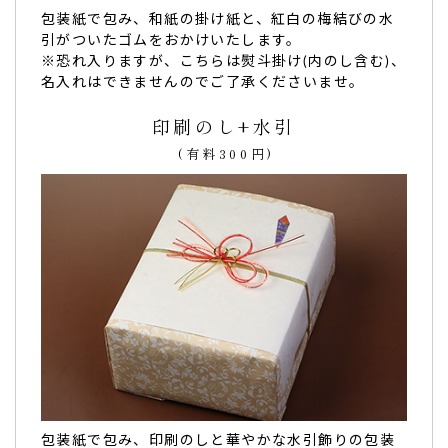
包装紙で包み、和紙の掛け紙と、紅白の梅結びの水
引がついたゴムをおかけいたします。
※恐れ入りますが、こちらは熨斗掛け(内のし含む)、
名入れはできませんのでご了承くださいませ。
印刷のし+水引
誕生日お祝いとして。名前入りの商品に感激し大
(有料300円)
変喜んでいただきました。
誕生日お祝いとして
利用しました。
和菓子が大好きな方でしたので、
名前入りの商品に感激し大
変喜んでいただきました。
ありがとうございます、まだ機会があればお願いしたいと思
います。（キャサリン様）
ご購入頂いた商品：
卒園祝い オリジナル メッセージ入り ど
ら焼き（5個入り）
包装紙で包み、印刷のしと華やかな水引飾りの包装