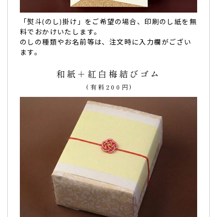
可愛いどら焼きで満足しています。
「熨斗(のし)掛け」をご希望の場合、印刷のし紙を無
早くて助かりました。
料でおかけいたします。
可愛いどら焼きで満足
しています。（購入者様）
のしの種類やお名前等は、注文時に入力欄がござい
ご購入頂いた商品：
卒業祝いの名入れ・メッセージ入りどら
ます。
焼き「もじどら」(10個入り)
和紙＋紅白梅結びゴム
(有料200円)
孫の卒園祝いに購入しました。とても喜んでいまし
た。
孫の卒園祝い
に購入しました。
名前入りのメッセージは、とても喜んでいました。
お店の方の対応が親切で大変良かったです。（購入者様）
ご購入頂いた商品：
卒園祝いの名入れ・メッセージ入りどら
焼き「もじどら」（10個入り）