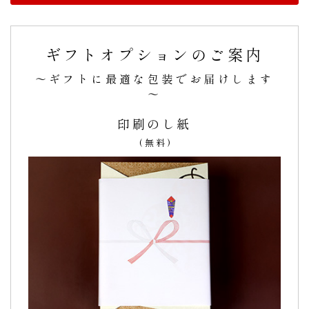
名前入り、ってやっぱり特別！想いが一層 伝わる
ギフトオプションのご案内
なぁと思いました。
～ギフトに最適な包装でお届けします
ネットで見つけていいなぁ、と思って申し込みました。「あ
～
けたら、うわぁ〜、ってなって、食べたら餡子がすご〜く美
味しかったよ。」と孫が言ってくれました。
印刷のし紙
孫も息子もどら焼きが大好きだった事を初めて知りました。
(無料)
名前入り、ってやっぱり特別！
想いが一層 伝わるなぁと思いました。
また注文します！（のーりー様）
ご購入頂いた商品：
卒業祝いの名入れ・メッセージ入りどら
焼き「もじどら」（5個入り）