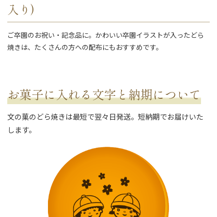
入り)
ご卒園のお祝い・記念品に。かわいい卒園イラストが入ったどら
焼きは、たくさんの方への配布にもおすすめです。
お菓子に入れる文字と納期について
文の菓のどら焼きは最短で翌々日発送。短納期でお届けいた
します。
ない
退職・異動の挨拶におすすめのお菓子ギ
もらって
は？
フト5選
失敗しな