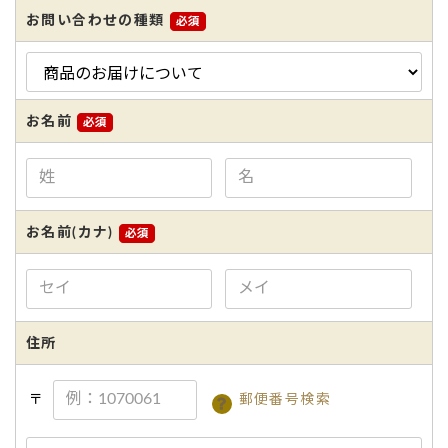
お問い合わせの種類
お名前
お名前(カナ)
ない
退職・異動の挨拶におすすめのお菓子ギ
もらって
は？
フト5選
失敗しな
住所
〒
郵便番号検索