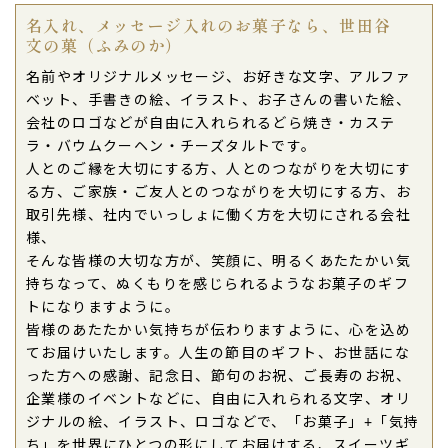
名入れ、メッセージ入れのお菓子なら、世田谷
文の菓（ふみのか）
名前やオリジナルメッセージ、お好きな文字、アルファ
ベット、手書きの絵、イラスト、お子さんの書いた絵、
会社のロゴなどが自由に入れられるどら焼き・カステ
ラ・バウムクーヘン・チーズタルトです。
人とのご縁を大切にする方、人とのつながりを大切にす
る方、ご家族・ご友人とのつながりを大切にする方、お
取引先様、社内でいっしょに働く方を大切にされる会社
様、
そんな皆様の大切な方が、笑顔に、明るくあたたかい気
持ちなって、ぬくもりを感じられるようなお菓子のギフ
トになりますように。
皆様のあたたかい気持ちが伝わりますように、心を込め
てお届けいたします。人生の節目のギフト、お世話にな
った方への感謝、記念日、節句のお祝、ご長寿のお祝、
企業様のイベントなどに、自由に入れられる文字、オリ
ジナルの絵、イラスト、ロゴなどで、「お菓子」+「気持
ち」を世界にひとつの形にしてお届けする、スイーツギ