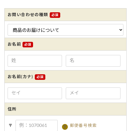
お問い合わせの種類
お名前
お名前(カナ)
ない
退職・異動の挨拶におすすめのお菓子ギ
もらって
は？
フト5選
失敗しな
住所
〒
郵便番号検索