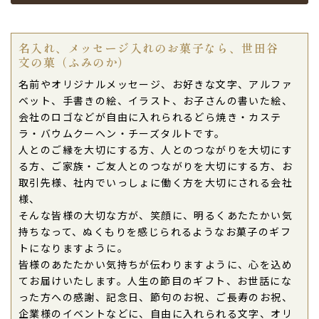
名入れ、メッセージ入れのお菓子なら、世田谷
文の菓（ふみのか）
名前やオリジナルメッセージ、お好きな文字、アルファ
ベット、手書きの絵、イラスト、お子さんの書いた絵、
会社のロゴなどが自由に入れられるどら焼き・カステ
ラ・バウムクーヘン・チーズタルトです。
人とのご縁を大切にする方、人とのつながりを大切にす
る方、ご家族・ご友人とのつながりを大切にする方、お
取引先様、社内でいっしょに働く方を大切にされる会社
ない
退職・異動の挨拶におすすめのお菓子ギ
もらって
様、
は？
フト5選
失敗しな
そんな皆様の大切な方が、笑顔に、明るくあたたかい気
持ちなって、ぬくもりを感じられるようなお菓子のギフ
トになりますように。
皆様のあたたかい気持ちが伝わりますように、心を込め
てお届けいたします。人生の節目のギフト、お世話にな
った方への感謝、記念日、節句のお祝、ご長寿のお祝、
企業様のイベントなどに、自由に入れられる文字、オリ