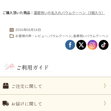
ご購入頂いた商品：
還暦祝いの名入れバウムクーヘン（1個入り）
2026年06月16日
お客様の声・レビュー
,
バウムクーヘン
,
長寿祝いバウムクーヘン
ご利用ガイド
ない
退職・異動の挨拶におすすめのお菓子ギ
もらって
は？
フト5選
失敗しな
ご注文に関して
お届けに関して