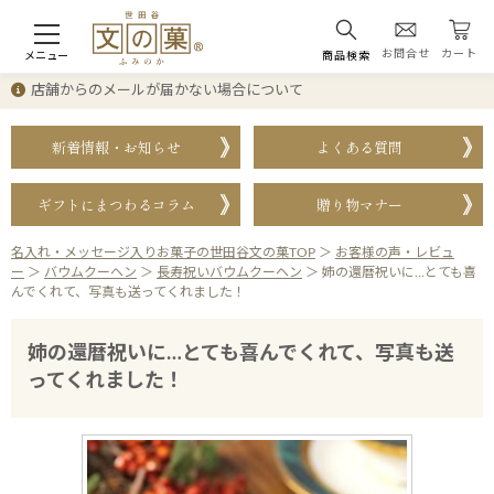
お問合せ
カート
メニュー
商品検索
店舗からのメールが届かない場合について
新着情報・お知らせ
よくある質問
ギフトにまつわるコラム
贈り物マナー
名入れ・メッセージ入りお菓子の世田谷文の菓TOP
＞
お客様の声・レビュ
ー
＞
バウムクーヘン
＞
長寿祝いバウムクーヘン
＞
姉の還暦祝いに…とても喜
んでくれて、写真も送ってくれました！
姉の還暦祝いに…とても喜んでくれて、写真も送
ってくれました！