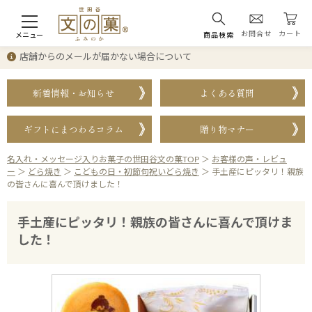
お問合せ
カート
メニュー
商品検索
店舗からのメールが届かない場合について
新着情報・お知らせ
よくある質問
ギフトにまつわるコラム
贈り物マナー
名入れ・メッセージ入りお菓子の世田谷文の菓TOP
＞
お客様の声・レビュ
ー
＞
どら焼き
＞
こどもの日・初節句祝いどら焼き
＞
手土産にピッタリ！親族
の皆さんに喜んで頂けました！
手土産にピッタリ！親族の皆さんに喜んで頂けま
した！