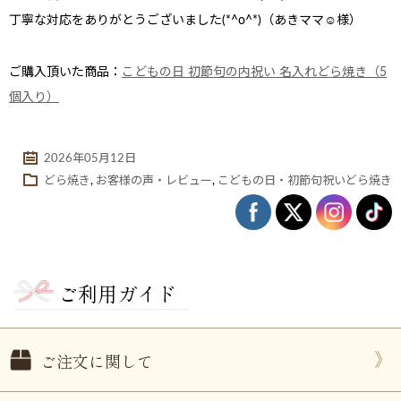
丁寧な対応をありがとうございました(*^o^*)（あきママ☺様）
ご購入頂いた商品：
こどもの日 初節句の内祝い 名入れどら焼き（5
個入り）
2026年05月12日
どら焼き
,
お客様の声・レビュー
,
こどもの日・初節句祝いどら焼き
ない
退職・異動の挨拶におすすめのお菓子ギ
もらって
は？
フト5選
失敗しな
ご利用ガイド
ご注文に関して