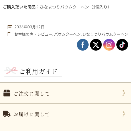
ご購入頂いた商品：
ひなまつりバウムクーヘン（1個入り）
2026年03月12日
お客様の声・レビュー
,
バウムクーヘン
,
ひなまつりバウムクーヘン
ご利用ガイド
ない
退職・異動の挨拶におすすめのお菓子ギ
もらって
は？
フト5選
失敗しな
ご注文に関して
お届けに関して