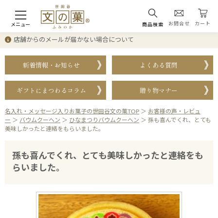
お問合せ
カート
メニュー
商品検索
店舗からのメールが届かない場合について
新着情報・お知らせ
よくある質問
ギフトにまつわるコラム
贈り物マナー
名入れ・メッセージ入りお菓子の世田谷文の菓TOP
＞
お客様の声・レビュ
ー
＞
バウムクーヘン
＞
ひなまつりバウムクーヘン
＞
孫も喜んでくれ、とても
美味しかったと連絡をもらいました。
孫も喜んでくれ、とても美味しかったと連絡をも
らいました。