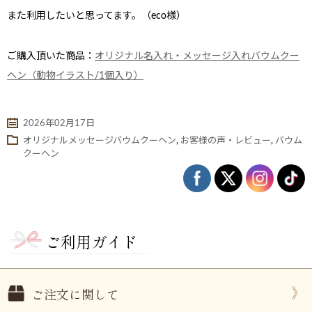
また利用したいと思ってます。（eco様）
ご購入頂いた商品：
オリジナル名入れ・メッセージ入れバウムクー
ヘン（動物イラスト/1個入り）
2026年02月17日
オリジナルメッセージバウムクーヘン
,
お客様の声・レビュー
,
バウム
クーヘン
ない
退職・異動の挨拶におすすめのお菓子ギ
もらって
は？
フト5選
失敗しな
ご利用ガイド
ご注文に関して