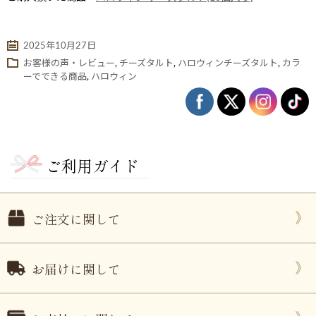
2025年10月27日
お客様の声・レビュー
,
チーズタルト
,
ハロウィンチーズタルト
,
カラ
ーでできる商品
,
ハロウィン
ご利用ガイド
ない
退職・異動の挨拶におすすめのお菓子ギ
もらって
は？
フト5選
失敗しな
ご注文に関して
お届けに関して