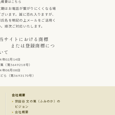
社概要はこちら
忙期はお電話が繋がりにくくなる場
ございます。誠に恐れ入りますが、
様氏名を明記の上メールをご活用く
い。順次ご対応いたします。
当サイトにおける商標
または登録商標につ
いて
14年02月14日
（第5649218号）
14年08月08日
ら（第5693170号）
会社概要
世田谷 文の菓（ふみのか）の
ビジョン
会社概要