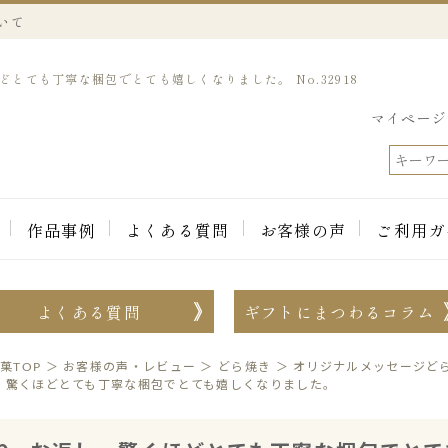
いて
とても丁寧な梱包でとても嬉しくなりました。 No.32918
マイページ
作品事例
よくある質問
お客様の声
ご利用ガ
よくある質問
ギフトにまつわるコラム
菓TOP
＞
お客様の声・レビュー
＞
どら焼き
＞
オリジナルメッセージど
。驚くほどとても丁寧な梱包でとても嬉しくなりました。