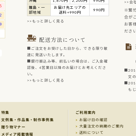
沖縄
1,870円
2,200円
990円
>>会
離島・一
お届け先エリアの
990円
※繁
部地域
送料+990円
合が
>>もっと詳しく見る
お客
ださ
配送方法について
■ご注文をお受けした日から、できる限り敏
速に発送いたします。
■銀行振込み等、前払いの場合は、ご入金確
認後、4営業日以降のお届けとお考えくださ
■20
い。
文の菓
>>もっと詳しく見る
■20
もじど
特集
ご利用案内
文例集・作品集・制作事例集
お届け日の確認
大量注文の納期のご案内
贈り物マナー
送料について
メディア掲載情報