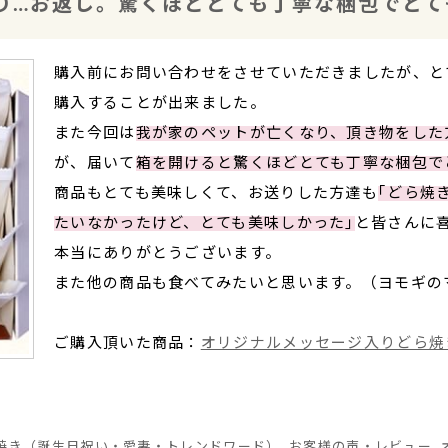
り…お返し。驚くほどとても丁寧な梱包でとて
購入前にお問い合わせをさせていただきましたが、と
購入することが出来ました。
また今回は
我が家のペットが亡くなり、頂き物をした
が、届いて
箱を開けると驚くほどとても丁寧な梱包で
商品もとても美味しくて、お送りした方達も
｢どら焼
たいなかったけど、とても美味しかった｣
と皆さんに
本当にありがとうございます。
また他の商品も食べてみたいと思います。（ヨモギの
ご購入頂いた商品：
オリジナルメッセージ入りどら焼き
焼き（誕生日祝い・愛妻・トレンドワード）
,
お客様の声・レビュー
,