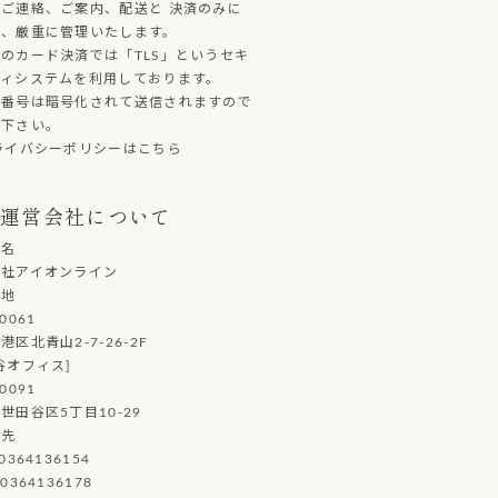
ご連絡、ご案内、配送と 決済のみに
し、厳重に管理いたします。
のカード決済では「TLS」というセキ
ティシステムを利用しております。
ド番号は暗号化されて送信されますので
心下さい。
ライバシーポリシーはこちら
運営会社について
社名
会社アイオンライン
在地
0061
港区北青山2-7-26-2F
谷オフィス]
0091
世田谷区5丁目10-29
絡先
0364136154
0364136178