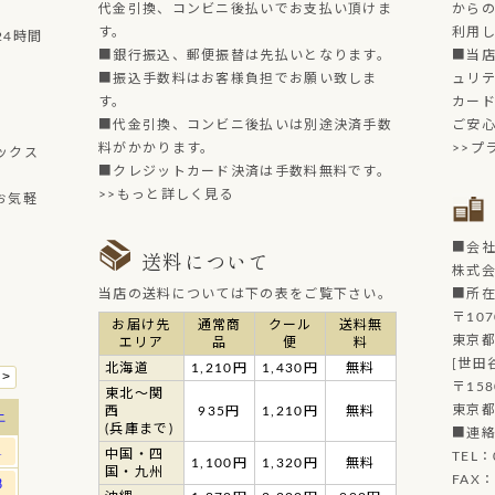
代金引換、コンビニ後払いでお支払い頂けま
からの
す。
利用
4時間
■銀行振込、郵便振替は先払いとなります。
■当店
■振込手数料はお客様負担でお願い致しま
ュリ
す。
カー
■代金引換、コンビニ後払いは別途決済手数
ご安
料がかかります。
>>プ
ックス
■クレジットカード決済は手数料無料です。
>>もっと詳しく見る
お気軽
■会
送料について
株式
当店の送料については下の表をご覧下さい。
■所
〒107
お届け先
通常商
クール
送料無
東京都
エリア
品
便
料
[世田
北海道
1,210円
1,430円
無料
〒158
東北～関
東京都
西
935円
1,210円
無料
(兵庫まで)
■連
中国・四
TEL：
1,100円
1,320円
無料
国・九州
FAX：