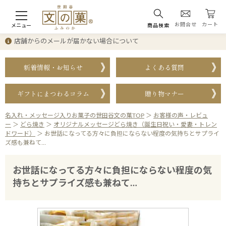
お問合せ
カート
メニュー
商品検索
店舗からのメールが届かない場合について
新着情報・お知らせ
よくある質問
ギフトにまつわるコラム
贈り物マナー
名入れ・メッセージ入りお菓子の世田谷文の菓TOP
＞
お客様の声・レビュ
ー
＞
どら焼き
＞
オリジナルメッセージどら焼き（誕生日祝い・愛妻・トレン
ドワード）
＞
お世話になってる方々に負担にならない程度の気持ちとサプライ
ズ感も兼ねて…
お世話になってる方々に負担にならない程度の気
持ちとサプライズ感も兼ねて…