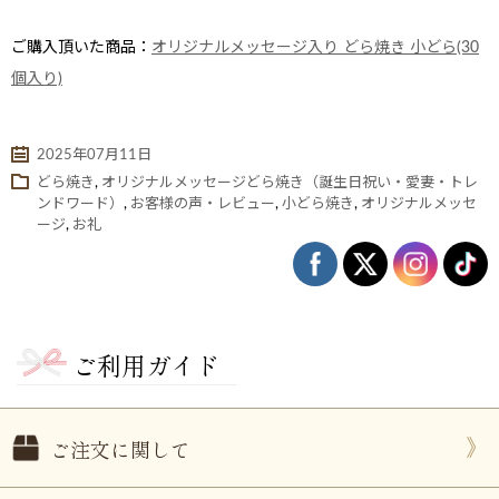
ご購入頂いた商品：
オリジナルメッセージ入り どら焼き 小どら(30
個入り)
2025年07月11日
どら焼き
,
オリジナルメッセージどら焼き（誕生日祝い・愛妻・トレ
ンドワード）
,
お客様の声・レビュー
,
小どら焼き
,
オリジナルメッセ
ージ
,
お礼
ない
退職・異動の挨拶におすすめのお菓子ギ
もらって
は？
フト5選
失敗しな
ご利用ガイド
ご注文に関して