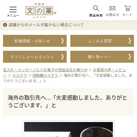
お問合せ
カート
メニュー
商品検索
店舗からのメールが届かない場合について
新着情報・お知らせ
よくある質問
ギフトにまつわるコラム
贈り物マナー
名入れ・メッセージ入りお菓子の世田谷文の菓TOP
＞
お客様の声・レビュ
ー
＞
カステラ
＞
短納期カステラ
＞
海外の取引先へ…「大変感動しました。あ
りがとうございます。」と
海外の取引先へ…「大変感動しました。ありがと
うございます。」と