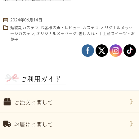
2024年06月14日
短納期カステラ
,
お客様の声・レビュー
,
カステラ
,
オリジナルメッセ
ージカステラ
,
オリジナルメッセージ
,
差し入れ・手土産スイーツ・お
菓子
ご利用ガイド
ない
退職・異動の挨拶におすすめのお菓子ギ
もらって
は？
フト5選
失敗しな
ご注文に関して
お届けに関して