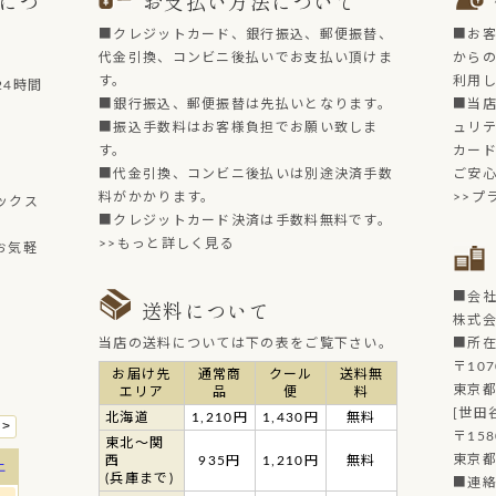
につ
お支払い方法について
■クレジットカード、銀行振込、郵便振替、
■お
代金引換、コンビニ後払いでお支払い頂けま
からの
す。
利用
4時間
■銀行振込、郵便振替は先払いとなります。
■当店
■振込手数料はお客様負担でお願い致しま
ュリ
す。
カー
■代金引換、コンビニ後払いは別途決済手数
ご安
料がかかります。
>>プ
ックス
■クレジットカード決済は手数料無料です。
>>もっと詳しく見る
お気軽
■会
送料について
株式
当店の送料については下の表をご覧下さい。
■所
〒107
お届け先
通常商
クール
送料無
東京都
エリア
品
便
料
[世田
北海道
1,210円
1,430円
無料
〒158
東北～関
東京都
西
935円
1,210円
無料
(兵庫まで)
■連