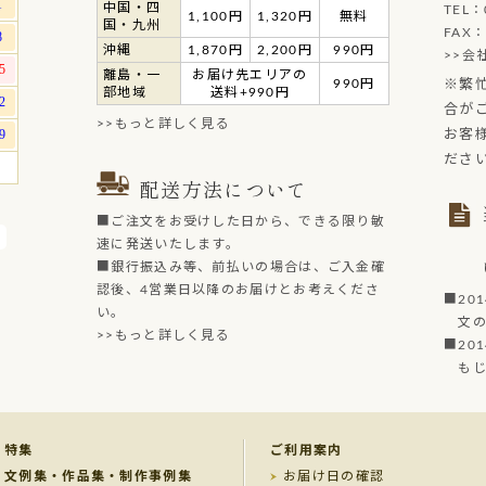
中国・四
TEL：
1,100円
1,320円
無料
国・九州
FAX：
沖縄
1,870円
2,200円
990円
>>会
離島・一
お届け先エリアの
990円
※繁
部地域
送料+990円
合が
>>もっと詳しく見る
お客
ださ
配送方法について
■ご注文をお受けした日から、できる限り敏
速に発送いたします。
■銀行振込み等、前払いの場合は、ご入金確
認後、4営業日以降のお届けとお考えくださ
■20
い。
文の菓
>>もっと詳しく見る
■20
もじど
特集
ご利用案内
文例集・作品集・制作事例集
お届け日の確認