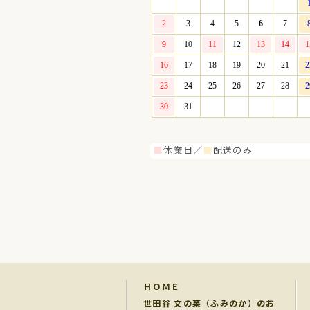
■
休業日／
■
配送のみ
ＨＯＭＥ
世田谷 文の菓（ふみのか）のお