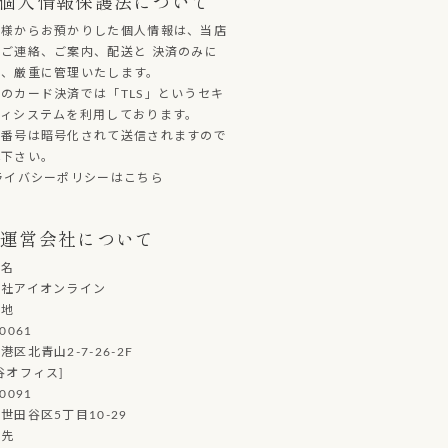
個人情報保護法について
客様からお預かりした個人情報は、当店
ご連絡、ご案内、配送と 決済のみに
し、厳重に管理いたします。
のカード決済では「TLS」というセキ
ティシステムを利用しております。
ド番号は暗号化されて送信されますので
心下さい。
ライバシーポリシーはこちら
運営会社について
社名
会社アイオンライン
在地
0061
港区北青山2-7-26-2F
谷オフィス]
0091
世田谷区5丁目10-29
絡先