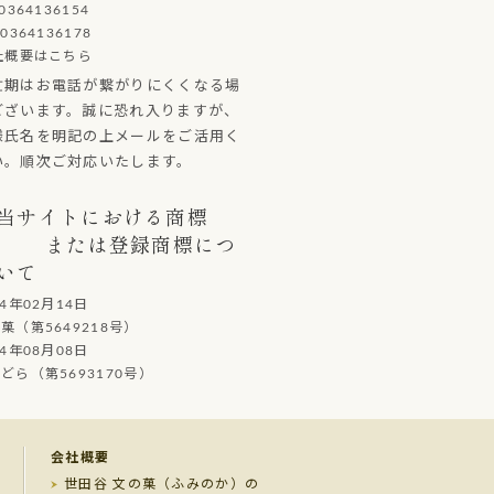
0364136154
0364136178
社概要はこちら
忙期はお電話が繋がりにくくなる場
ございます。誠に恐れ入りますが、
様氏名を明記の上メールをご活用く
い。順次ご対応いたします。
当サイトにおける商標
または登録商標につ
いて
14年02月14日
（第5649218号）
14年08月08日
ら（第5693170号）
会社概要
世田谷 文の菓（ふみのか）の