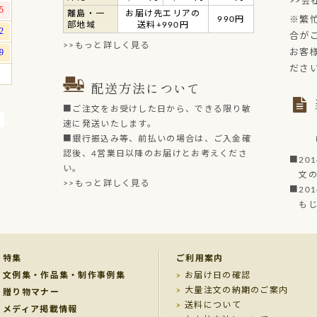
>>会
離島・一
お届け先エリアの
990円
※繁
部地域
送料+990円
合が
>>もっと詳しく見る
お客
ださ
配送方法について
■ご注文をお受けした日から、できる限り敏
速に発送いたします。
■銀行振込み等、前払いの場合は、ご入金確
認後、4営業日以降のお届けとお考えくださ
■20
い。
文の菓
>>もっと詳しく見る
■20
もじど
特集
ご利用案内
文例集・作品集・制作事例集
お届け日の確認
大量注文の納期のご案内
贈り物マナー
送料について
メディア掲載情報