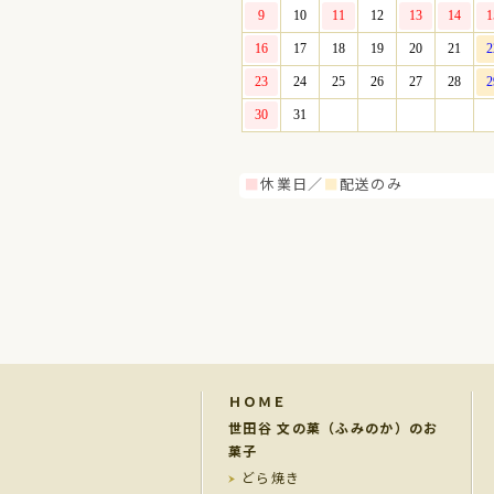
■
休業日／
■
配送のみ
ＨＯＭＥ
世田谷 文の菓（ふみのか）のお
菓子
どら焼き