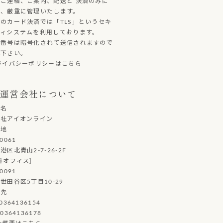
ご連絡、ご案内、配送と 決済のみに
し、厳重に管理いたします。
のカード決済では「TLS」というセキ
ティシステムを利用しております。
ド番号は暗号化されて送信されますので
心下さい。
ライバシーポリシーはこちら
運営会社について
社名
会社アイオンライン
在地
0061
港区北青山2-7-26-2F
谷オフィス]
0091
世田谷区5丁目10-29
絡先
0364136154
0364136178