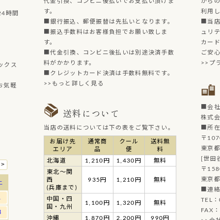
代金引換、コンビニ後払いでお支払い頂けま
からの
す。
利用
4時間
■銀行振込、郵便振替は先払いとなります。
■当店
■振込手数料はお客様負担でお願い致しま
ュリ
す。
カー
■代金引換、コンビニ後払いは別途決済手数
ご安
料がかかります。
>>プ
ックス
■クレジットカード決済は手数料無料です。
>>もっと詳しく見る
お気軽
■会
送料について
株式
当店の送料については下の表をご覧下さい。
■所
〒107
お届け先
通常商
クール
送料無
東京都
エリア
品
便
料
[世田
北海道
1,210円
1,430円
無料
〒158
東北～関
東京都
西
935円
1,210円
無料
(兵庫まで)
■連
中国・四
TEL：
1,100円
1,320円
無料
国・九州
FAX：
沖縄
1,870円
2,200円
990円