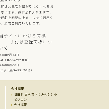
社概要はこちら
忙期はお電話が繋がりにくくなる場
ございます。誠に恐れ入りますが、
様氏名を明記の上メールをご活用く
い。順次ご対応いたします。
当サイトにおける商標
または登録商標につ
いて
14年02月14日
（第5649218号）
14年08月08日
ら（第5693170号）
会社概要
世田谷 文の菓（ふみのか）の
ビジョン
会社概要