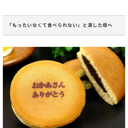
「もったいなくて食べられない」と涙した母へ
ない
退職・異動の挨拶におすすめのお菓子ギ
もらって
は？
フト5選
失敗しな