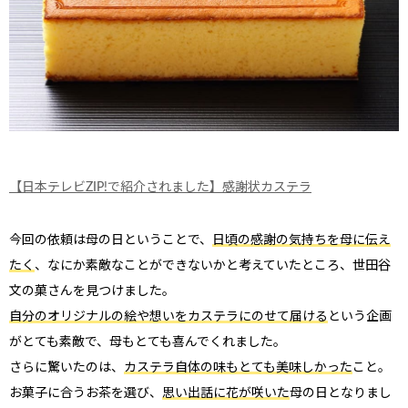
【日本テレビZIP!で紹介されました】感謝状カステラ
今回の依頼は母の日ということで、
日頃の感謝の気持ちを母に伝え
たく
、なにか素敵なことができないかと考えていたところ、世田谷
文の菓さんを見つけました。
自分のオリジナルの絵や想いをカステラにのせて届ける
という企画
がとても素敵で、母もとても喜んでくれました。
さらに驚いたのは、
カステラ自体の味もとても美味しかった
こと。
お菓子に合うお茶を選び、
思い出話に花が咲いた
母の日となりまし