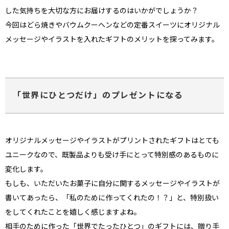
した気持ちを大切な方にお届けするのはいかがでしょうか？
今回はどら焼きやバウムクーヘンなどの定番スイーツにオリジナル
メッセージやイラストを入れたギフトのメリットを探ってみます。
「世界にひとつだけ」のプレゼントになる
ない
退職・異動の挨拶におすすめのお菓子ギ
もらって
オリジナルメッセージやイラストがプリントされたギフトはとても
は？
フト5選
失敗しな
ユニークなので、既製品よりも受け手にとって特別感のあるものに
変化します。
もしも、いただいたお菓子に自分に関するメッセージやイラストが
書いてあったら、「私のために作ってくれたの！？」と、特別扱い
をしてくれたことを嬉しく感じますよね。
相手のために作った「世界でたったひとつ」のギフトには、贈り手