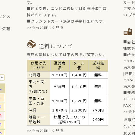
す。
カー
■代金引換、コンビニ後払いは別途決済手数
ご安
料がかかります。
>>プ
ックス
■クレジットカード決済は手数料無料です。
>>もっと詳しく見る
お気軽
■会
送料について
株式
当店の送料については下の表をご覧下さい。
■所
〒107
お届け先
通常商
クール
送料無
東京都
エリア
品
便
料
[世田
北海道
1,210円
1,430円
無料
〒158
東北～関
東京都
西
935円
1,210円
無料
(兵庫まで)
■連
中国・四
TEL：
1,100円
1,320円
無料
国・九州
FAX：
沖縄
1,870円
2,200円
990円
>>会
離島・一
お届け先エリアの
990円
※繁
部地域
送料+990円
合が
>>もっと詳しく見る
お客