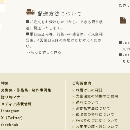
ださ
配送方法について
■ご注文をお受けした日から、できる限り敏
速に発送いたします。
■銀行振込み等、前払いの場合は、ご入金確
認後、4営業日以降のお届けとお考えくださ
■20
い。
文の菓
>>もっと詳しく見る
■20
もじど
特集
ご利用案内
文例集・作品集・制作事例集
お届け日の確認
大量注文の納期のご案内
贈り物マナー
送料について
メディア掲載情報
お支払方法について
Instagram
領収書の発行について
X（Twitter）
FAXでのご注文について
facebook
お菓子の箱と袋について