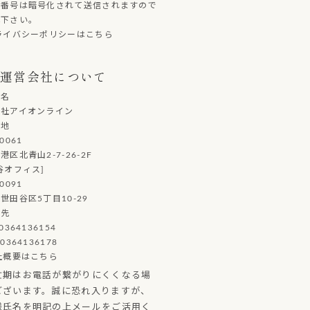
ド番号は暗号化されて送信されますので
心下さい。
ライバシーポリシーはこちら
運営会社について
社名
会社アイオンライン
在地
0061
港区北青山2-7-26-2F
谷オフィス]
0091
世田谷区5丁目10-29
絡先
0364136154
0364136178
社概要はこちら
忙期はお電話が繋がりにくくなる場
ございます。誠に恐れ入りますが、
様氏名を明記の上メールをご活用く