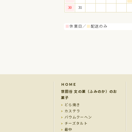
■
休業日／
■
配送のみ
ＨＯＭＥ
世田谷 文の菓（ふみのか）のお
菓子
どら焼き
カステラ
バウムクーヘン
チーズタルト
最中