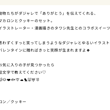
動物たちがダジャレで「ありがとう」を伝えてくれる、
マカロンとクッキーのセット。
イラストレーター・漫画描きのタワシ先生とのコラボスイーツ
思わずくすっと笑ってしまうようなダジャレとゆるいイラスト
バレンタインに贈ればきっと笑顔が生まれますよ🍀
お気に入りの子が見つかったら
絵文字で教えてください♡
🐱🐶❤️🐟🦒🐢🐤🐷🦌🐰
ロン／クッキー