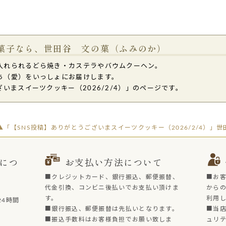
菓子なら、世田谷 文の菓（ふみのか）
入れられるどら焼き・カステラやバウムクーヘン。
ち（愛）をいっしょにお届けします。
いまスイーツクッキー（2026/2/4）」のページです。
▲「【SNS投稿】ありがとうございまスイーツクッキー（2026/2/4）」
につ
お支払い方法について
■クレジットカード、銀行振込、郵便振替、
■お
代金引換、コンビニ後払いでお支払い頂けま
からの
す。
利用
4時間
■銀行振込、郵便振替は先払いとなります。
■当店
■振込手数料はお客様負担でお願い致しま
ュリ