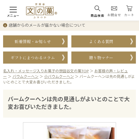
お問合せ
カート
メニュー
商品検索
店舗からのメールが届かない場合について
新着情報・お知らせ
よくある質問
ギフトにまつわるコラム
贈り物マナー
名入れ・メッセージ入りお菓子の世田谷文の菓TOP
＞
お客様の声・レビュ
ー
＞
バウムクーヘン
＞
小バウムクーヘン
＞
バームクーヘンは先の見通しがよ
いとのことで大変お喜びいただきました。
バームクーヘンは先の見通しがよいとのことで大
変お喜びいただきました。