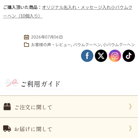
ご購入頂いた商品：
オリジナル名入れ・メッセージ入れ小バウムク
ーヘン（10個入り）
2026年07月06日
お客様の声・レビュー
,
バウムクーヘン
,
小バウムクーヘン
ご利用ガイド
ない
退職・異動の挨拶におすすめのお菓子ギ
もらって
は？
フト5選
失敗しな
ご注文に関して
お届けに関して