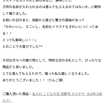
カステラならきちんと感もあるし、美味しいし
子供の名前が入れられるのは喜んでもらえるのではないか…と期待
して贈りました。
お祝いの日のあと、両親から喜びと驚きの連絡があって
「かわいいし、すごいし、名前もイラストもきれいにつくってあ
る！！
とっても美味しい！！」
とのことで大喜びでした^^
大切な方々への贈り物として、特別な日のお礼として、ぴったりな
ない
退職・異動の挨拶におすすめのお菓子ギ
もらって
は？
フト5選
失敗しな
商品だと思いました。
とても喜んでもらえたので、贈った私も嬉しくなりました。
ありがとうございました！！（りんご様）
ご購入頂いた商品：
名入れ こどもの日 初節句 カステラ（0.6号/2本
入り）