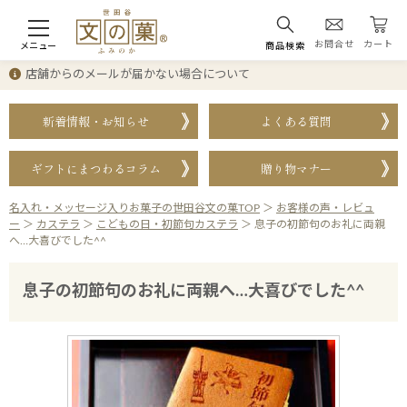
お問合せ
カート
メニュー
商品検索
店舗からのメールが届かない場合について
新着情報・お知らせ
よくある質問
ギフトにまつわるコラム
贈り物マナー
名入れ・メッセージ入りお菓子の世田谷文の菓TOP
＞
お客様の声・レビュ
ー
＞
カステラ
＞
こどもの日・初節句カステラ
＞
息子の初節句のお礼に両親
へ…大喜びでした^^
息子の初節句のお礼に両親へ…大喜びでした^^