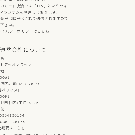
のカード決済では「TLS」というセキ
ティシステムを利用しております。
ド番号は暗号化されて送信されますので
心下さい。
ライバシーポリシーはこちら
運営会社について
社名
会社アイオンライン
在地
0061
港区北青山2-7-26-2F
谷オフィス]
0091
世田谷区5丁目10-29
絡先
0364136154
0364136178
社概要はこちら