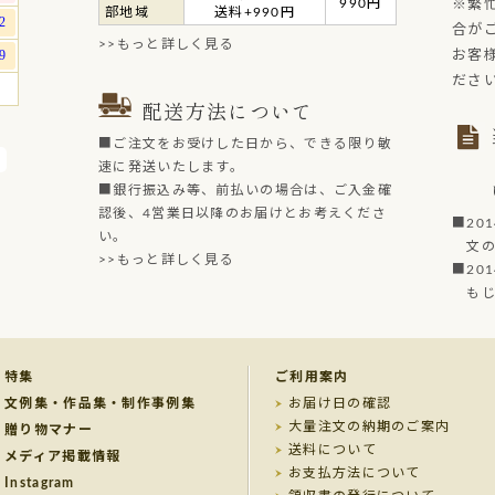
990円
※繁
部地域
送料+990円
合が
>>もっと詳しく見る
お客
ださ
配送方法について
■ご注文をお受けした日から、できる限り敏
速に発送いたします。
■銀行振込み等、前払いの場合は、ご入金確
認後、4営業日以降のお届けとお考えくださ
■20
い。
文の菓
>>もっと詳しく見る
■20
もじど
特集
ご利用案内
文例集・作品集・制作事例集
お届け日の確認
大量注文の納期のご案内
贈り物マナー
送料について
メディア掲載情報
お支払方法について
Instagram