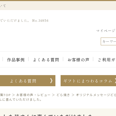
いて
ただけました。 No.34856
マイページ
作品事例
よくある質問
お客様の声
ご利用ガ
よくある質問
ギフトにまつわるコラム
菓TOP
＞
お客様の声・レビュー
＞
どら焼き
＞
オリジナルメッセージど
んに喜んでいただけました。