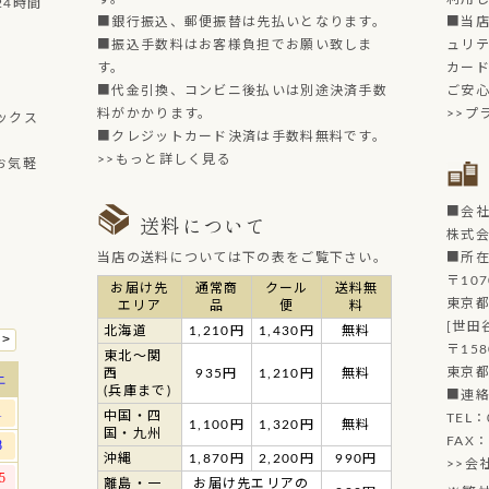
4時間
■銀行振込、郵便振替は先払いとなります。
■当店
■振込手数料はお客様負担でお願い致しま
ュリ
す。
カー
■代金引換、コンビニ後払いは別途決済手数
ご安
料がかかります。
>>プ
ックス
■クレジットカード決済は手数料無料です。
>>もっと詳しく見る
お気軽
■会
送料について
株式
当店の送料については下の表をご覧下さい。
■所
〒107
お届け先
通常商
クール
送料無
東京都
エリア
品
便
料
[世田
北海道
1,210円
1,430円
無料
〒158
東北～関
東京都
西
935円
1,210円
無料
(兵庫まで)
■連
中国・四
TEL：
1,100円
1,320円
無料
国・九州
FAX：
沖縄
1,870円
2,200円
990円
>>会
離島・一
お届け先エリアの