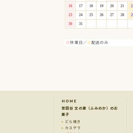
■
休業日／
■
配送のみ
ＨＯＭＥ
世田谷 文の菓（ふみのか）のお
菓子
どら焼き
カステラ