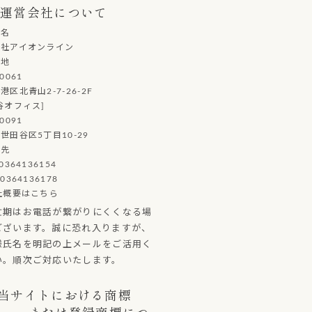
運営会社について
社名
会社アイオンライン
在地
0061
港区北青山2-7-26-2F
谷オフィス]
0091
世田谷区5丁目10-29
絡先
0364136154
0364136178
社概要はこちら
忙期はお電話が繋がりにくくなる場
ございます。誠に恐れ入りますが、
様氏名を明記の上メールをご活用く
い。順次ご対応いたします。
当サイトにおける商標
または登録商標につ