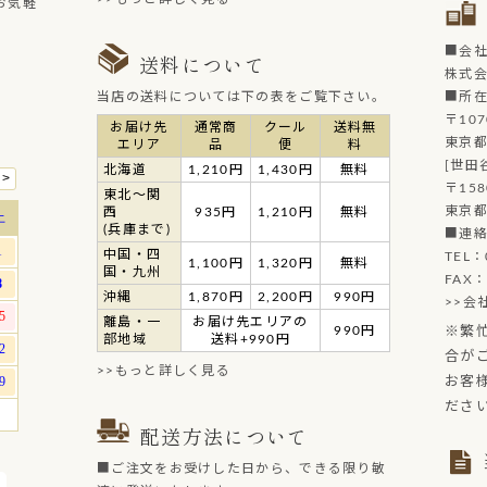
お気軽
■会
送料について
株式
当店の送料については下の表をご覧下さい。
■所
〒107
お届け先
通常商
クール
送料無
東京都
エリア
品
便
料
[世田
北海道
1,210円
1,430円
無料
〒158
東北～関
東京都
西
935円
1,210円
無料
(兵庫まで)
■連
中国・四
TEL：
1,100円
1,320円
無料
国・九州
FAX：
沖縄
1,870円
2,200円
990円
>>会
離島・一
お届け先エリアの
990円
※繁
部地域
送料+990円
合が
>>もっと詳しく見る
お客
ださ
配送方法について
■ご注文をお受けした日から、できる限り敏