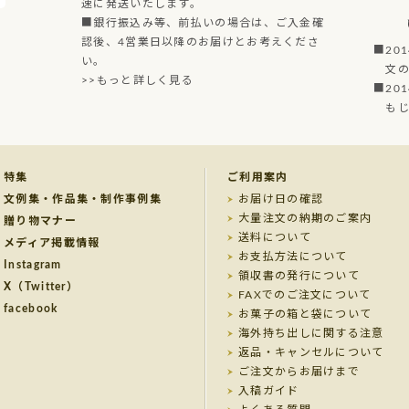
速に発送いたします。
■銀行振込み等、前払いの場合は、ご入金確
認後、4営業日以降のお届けとお考えくださ
■20
い。
文の菓
>>もっと詳しく見る
■20
もじど
特集
ご利用案内
文例集・作品集・制作事例集
お届け日の確認
大量注文の納期のご案内
贈り物マナー
送料について
メディア掲載情報
お支払方法について
Instagram
領収書の発行について
X（Twitter）
FAXでのご注文について
facebook
お菓子の箱と袋について
海外持ち出しに関する注意
返品・キャンセルについて
ご注文からお届けまで
入稿ガイド