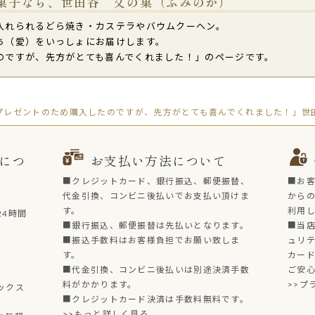
菓子なら、世田谷 文の菓（ふみのか）
入れられるどら焼き・カステラやバウムクーヘン。
ち（愛）をいっしょにお届けします。
のですが、先方がとても喜んでくれました！」のページです。
プレゼントのため購入したのですが、先方がとても喜んでくれました！」世田
につ
お支払い方法について
■クレジットカード、銀行振込、郵便振替、
■お
代金引換、コンビニ後払いでお支払い頂けま
からの
す。
利用
4時間
■銀行振込、郵便振替は先払いとなります。
■当店
■振込手数料はお客様負担でお願い致しま
ュリ
す。
カー
■代金引換、コンビニ後払いは別途決済手数
ご安
料がかかります。
>>プ
ックス
■クレジットカード決済は手数料無料です。
>>もっと詳しく見る